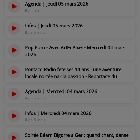
il y a 5 mois
CONTACT
Agenda | Jeudi 05 mars 2026
il y a 5 mois
Infos | Jeudi 05 mars 2026
il y a 5 mois
Pop Porn - Avec ArtEnPixel - Mercredi 04 mars
2026
il y a 5 mois
Pontacq Radio fête ses 14 ans : une aventure
locale portée par la passion - Reportage du
mercredi 04 mars 2026
il y a 5 mois
Agenda | Mercredi 04 mars 2026
il y a 5 mois
Infos | Mercredi 04 mars 2026
il y a 5 mois
Soirée Béarn Bigorre à Ger : quand chant, danse