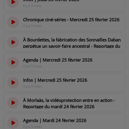
il y a 5 mois
Chronique ciné-séries - Mercredi 25 février 2026
il y a 5 mois
À Bourdettes, la fabrication des Sonnailles Daban
perpétue un savoir-faire ancestral - Reportage du
mercredi 25 février 2026
il y a 5 mois
Agenda | Mercredi 25 février 2026
il y a 5 mois
Infos | Mercredi 25 février 2026
il y a 5 mois
À Morlaàs, la vidéoprotection entre en action -
Reportage du mardi 24 février 2026
il y a 5 mois
Agenda | Mardi 24 février 2026
il y a 5 mois