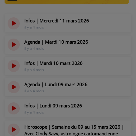
NOS PROGRAMMES COURTS
ARCHIVES - SAISONS PASSÉES
Infos | Mercredi 11 mars 2026
VOS ÉMISSIONS EN IMAGES
il y a 4 mois
PHOTOS
Agenda | Mardi 10 mars 2026
il y a 4 mois
ANNONCEURS & ESPACE PRO
Infos | Mardi 10 mars 2026
il y a 4 mois
VOTRE PUBLICITÉ SUR PONTACQ RADIO
LOCATION DE STUDIOS
Agenda | Lundi 09 mars 2026
il y a 4 mois
ÉDUCATION AUX MÉDIAS ET À
Infos | Lundi 09 mars 2026
L'INFORMATION
il y a 4 mois
EN QUOI ÇA CONSISTE ?
ÉCOUTEZ LES PRODUCTIONS
Horoscope | Semaine du 09 au 15 mars 2026 |
Avec Cindy Savy, astrologue cartomancienne