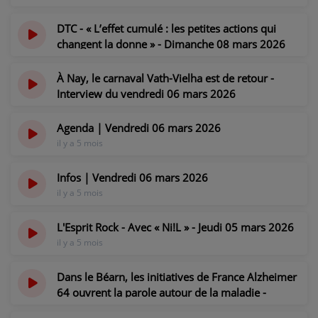
il y a 4 mois
PARTICIPEZ
DTC - « L’effet cumulé : les petites actions qui
changent la donne » - Dimanche 08 mars 2026
JEUX CONCOURS
il y a 4 mois
RECRUTEMENT
À Nay, le carnaval Vath-Vielha est de retour -
Interview du vendredi 06 mars 2026
VENEZ DANS LE PUBLIC !
il y a 5 mois
Agenda | Vendredi 06 mars 2026
il y a 5 mois
CRÉATIONS AUDIOVISUELLES
Infos | Vendredi 06 mars 2026
L'ŒIL DE L'OIE | PRÉSENTATION
il y a 5 mois
VIDÉOS | L’ŒIL DE L'OIE
L'Esprit Rock - Avec « Ni!L » - Jeudi 05 mars 2026
VIDÉOS | JEUX
il y a 5 mois
Dans le Béarn, les initiatives de France Alzheimer
PARTENAIRES
64 ouvrent la parole autour de la maladie -
Reportage du jeudi 05 mars 2026