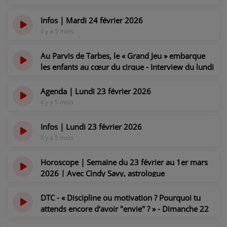
Infos | Mardi 24 février 2026
il y a 5 mois
Au Parvis de Tarbes, le « Grand Jeu » embarque
les enfants au cœur du cirque - Interview du lundi
23 février 2026
il y a 5 mois
Agenda | Lundi 23 février 2026
il y a 5 mois
Infos | Lundi 23 février 2026
il y a 5 mois
Horoscope | Semaine du 23 février au 1er mars
2026 | Avec Cindy Savy, astrologue
cartomancienne
il y a 5 mois
DTC - « Discipline ou motivation ? Pourquoi tu
attends encore d'avoir "envie" ? » - Dimanche 22
février 2026