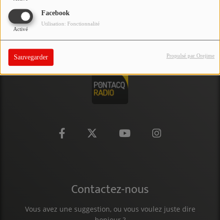
PARTICIPEZ
Facebook
Utilisation: Fonctionnalité
Activé
JEUX CONCOURS
RECRUTEMENT
Propulsé par Orejime
Sauvegarder
VENEZ DANS LE PUBLIC !
CRÉATIONS AUDIOVISUELLES
L'ŒIL DE L'OIE | PRÉSENTATION
VIDÉOS | L’ŒIL DE L'OIE
VIDÉOS | JEUX
Contactez-nous
PARTENAIRES
Vous avez une suggestion, ou vous voulez juste dire
bonjour ?