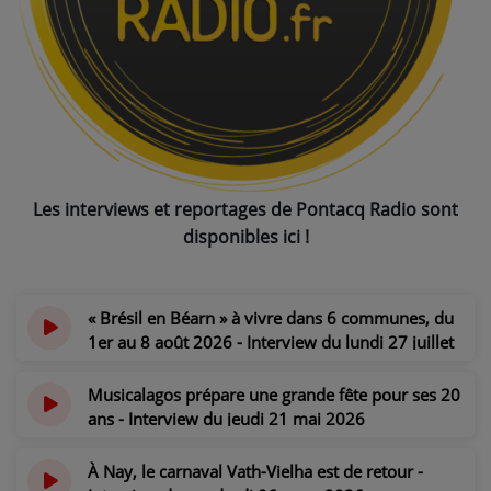
NOS PROGRAMMES COURTS
ARCHIVES - SAISONS PASSÉES
VOS ÉMISSIONS EN IMAGES
PHOTOS
Les interviews et reportages de Pontacq Radio sont
ANNONCEURS & ESPACE PRO
disponibles ici !
VOTRE PUBLICITÉ SUR PONTACQ RADIO
LOCATION DE STUDIOS
« Brésil en Béarn » à vivre dans 6 communes, du
1er au 8 août 2026 - Interview du lundi 27 juillet
2026
ÉDUCATION AUX MÉDIAS ET À
L'INFORMATION
il y a 1 semaine
Musicalagos prépare une grande fête pour ses 20
EN QUOI ÇA CONSISTE ?
ans - Interview du jeudi 21 mai 2026
il y a 2 mois
ÉCOUTEZ LES PRODUCTIONS
À Nay, le carnaval Vath-Vielha est de retour -