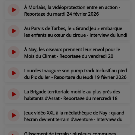
CONTACT
il y a 5 mois
À Morlaàs, la vidéoprotection entre en action -
Reportage du mardi 24 février 2026
il y a 5 mois
Au Parvis de Tarbes, le « Grand Jeu » embarque
les enfants au cœur du cirque - Interview du lundi
23 février 2026
il y a 5 mois
À Nay, les oiseaux prennent leur envol pour le
Mois du Climat - Reportage du vendredi 20
février 2026
il y a 5 mois
Lourdes inaugure son pump track inclusif au pied
du Pic du Jer - Reportage du jeudi 19 février 2026
il y a 5 mois
La Brigade territoriale mobile au plus près des
habitants d’Assat - Reportage du mercredi 18
février 2026
il y a 5 mois
Jeux vidéo XXL à la médiathèque de Nay : quand
l’écran devient terrain d’aventure - Interview du
mardi 17 février 2026
il y a 5 mois
Glissement de terrain : plusieurs communes