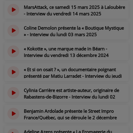
il y a 1 an
MarsAttack, ce samedi 15 mars 2025 à Laloubère
- Interview du vendredi 14 mars 2025
il y a 1 an
Coline Demolon présente la « Boutique Mystique
» - Interview du lundi 03 mars 2025
il y a 1 an
« Kokotte », une marque made in Béarn -
Interview du vendredi 13 décembre 2024
il y a 1 an
« Et si on osait ? », un documentaire poignant
présenté par Matiu Larradet - Interview du jeudi
05 décembre 2024
il y a 1 an
Cylinia Carrière est artiste-auteur, originaire de
Rabastens-de-Bigorre - Interview du lundi 02
décembre 2024
il y a 1 an
Benjamin Ardolade présente le Street Impro
France/Québec, qui se déroule le 2 décembre
2024 à Lourdes - Interview du jeudi 28 novembre
2024
Adeline Azens présente « La Fromagerie du