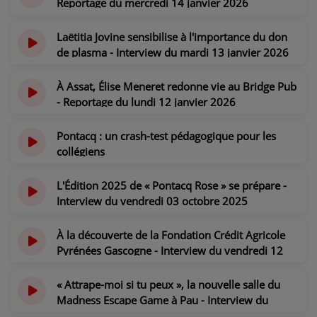
Reportage du mercredi 14 janvier 2026
il y a 6 mois
Laëtitia Jovine sensibilise à l'importance du don
de plasma - Interview du mardi 13 janvier 2026
il y a 6 mois
À Assat, Élise Meneret redonne vie au Bridge Pub
- Reportage du lundi 12 janvier 2026
il y a 6 mois
Pontacq : un crash-test pédagogique pour les
collégiens
il y a 8 mois
L'Édition 2025 de « Pontacq Rose » se prépare -
Interview du vendredi 03 octobre 2025
il y a 10 mois
À la découverte de la Fondation Crédit Agricole
Pyrénées Gascogne - Interview du vendredi 12
septembre 2025
il y a 10 mois
« Attrape-moi si tu peux », la nouvelle salle du
Madness Escape Game à Pau - Interview du
vendredi 13 juin 2025