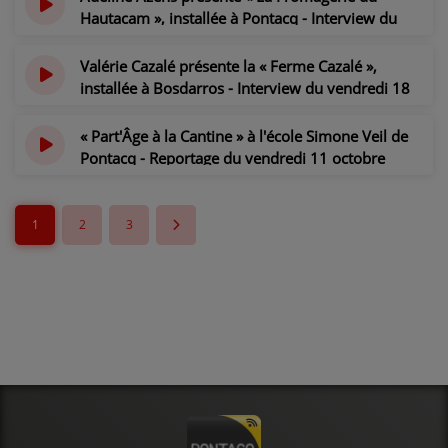
il y a 1 an
Hautacam », installée à Pontacq - Interview du
mardi 12 novembre 2024
il y a 1 an
Valérie Cazalé présente la « Ferme Cazalé »,
installée à Bosdarros - Interview du vendredi 18
octobre 2024
il y a 1 an
« Part'Âge à la Cantine » à l'école Simone Veil de
Pontacq - Reportage du vendredi 11 octobre
2024
il y a 1 an
1
2
3