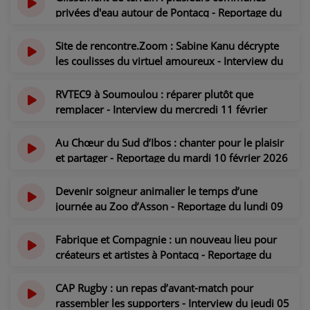
privées d'eau autour de Pontacq - Reportage du
lundi 16 février 2026
il y a 5 mois
Site de rencontre.Zoom : Sabine Kanu décrypte
les coulisses du virtuel amoureux - Interview du
jeudi 12 février 2026
il y a 5 mois
RVTEC9 à Soumoulou : réparer plutôt que
remplacer - Interview du mercredi 11 février
2026
il y a 5 mois
Au Chœur du Sud d’Ibos : chanter pour le plaisir
et partager - Reportage du mardi 10 février 2026
il y a 5 mois
Devenir soigneur animalier le temps d’une
journée au Zoo d’Asson - Reportage du lundi 09
février 2026
il y a 5 mois
Fabrique et Compagnie : un nouveau lieu pour
créateurs et artistes à Pontacq - Reportage du
vendredi 06 février 2026
il y a 5 mois
CAP Rugby : un repas d’avant-match pour
rassembler les supporters - Interview du jeudi 05