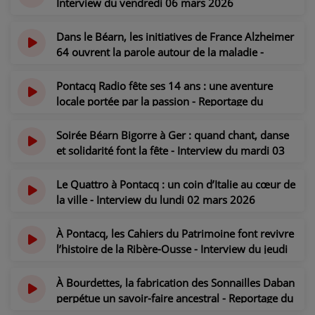
Interview du vendredi 06 mars 2026
il y a 4 mois
PARTICIPEZ
Dans le Béarn, les initiatives de France Alzheimer
JEUX CONCOURS
64 ouvrent la parole autour de la maladie -
Reportage du jeudi 05 mars 2026
RECRUTEMENT
il y a 5 mois
Pontacq Radio fête ses 14 ans : une aventure
locale portée par la passion - Reportage du
VENEZ DANS LE PUBLIC !
mercredi 04 mars 2026
il y a 5 mois
Soirée Béarn Bigorre à Ger : quand chant, danse
CRÉATIONS AUDIOVISUELLES
et solidarité font la fête - Interview du mardi 03
mars 2026
L'ŒIL DE L'OIE | PRÉSENTATION
il y a 5 mois
Le Quattro à Pontacq : un coin d’Italie au cœur de
la ville - Interview du lundi 02 mars 2026
VIDÉOS | L’ŒIL DE L'OIE
il y a 5 mois
À Pontacq, les Cahiers du Patrimoine font revivre
VIDÉOS | JEUX
l’histoire de la Ribère-Ousse - Interview du jeudi
26 février 2026
PARTENAIRES
il y a 5 mois
À Bourdettes, la fabrication des Sonnailles Daban
perpétue un savoir-faire ancestral - Reportage du
mercredi 25 février 2026