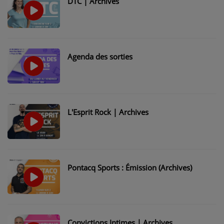
DTC | Archives
NOS PROGRAMMES COURTS
ARCHIVES - SAISONS PASSÉES
VOS ÉMISSIONS EN IMAGES
Agenda des sorties
PHOTOS
ANNONCEURS & ESPACE PRO
L'Esprit Rock | Archives
VOTRE PUBLICITÉ SUR PONTACQ RADIO
LOCATION DE STUDIOS
ÉDUCATION AUX MÉDIAS ET À
Pontacq Sports : Émission (Archives)
L'INFORMATION
EN QUOI ÇA CONSISTE ?
ÉCOUTEZ LES PRODUCTIONS
Convictions Intimes | Archives