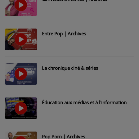
PARTICIPEZ
JEUX CONCOURS
Entre Pop | Archives
RECRUTEMENT
VENEZ DANS LE PUBLIC !
CRÉATIONS AUDIOVISUELLES
La chronique ciné & séries
L'ŒIL DE L'OIE | PRÉSENTATION
VIDÉOS | L’ŒIL DE L'OIE
Éducation aux médias et à l'information
VIDÉOS | JEUX
PARTENAIRES
Pop Porn | Archives