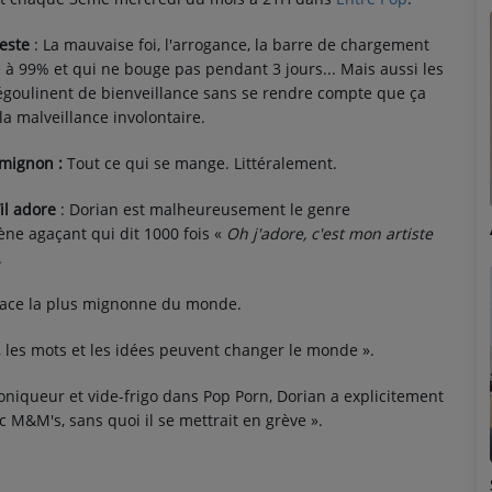
teste
: La mauvaise foi, l'arrogance, la barre de chargement
e à 99% et qui ne bouge pas pendant 3 jours... Mais aussi les
égoulinent de bienveillance sans se rendre compte que ça
la malveillance involontaire.
mignon :
Tout ce qui se mange. Littéralement.
’il adore
: Dorian est malheureusement le genre
Marion
ne agaçant qui dit 1000 fois «
Oh j'adore, c'est mon artiste
.
imace la plus mignonne du monde.
, les mots et les idées peuvent changer le monde ».
hroniqueur et vide-frigo dans Pop Porn, Dorian a explicitement
c M&M's, sans quoi il se mettrait en grève ».
Émilie