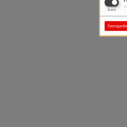
F
Ut
Activé
Sauvegarde