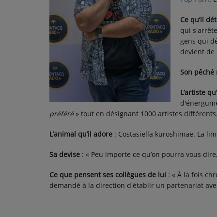
PODCASTS - SAISON 2026/2027
NOS PROGRAMMES COURTS
Ce qu’il dé
qui s'arrêt
ARCHIVES - SAISONS PASSÉES
gens qui d
devient de 
VOS ÉMISSIONS EN IMAGES
Son pêché 
PHOTOS
L’artiste qu
d'énergumè
ANNONCEURS & ESPACE PRO
préféré
» tout en désignant 1000 artistes différents
VOTRE PUBLICITÉ SUR PONTACQ RADIO
L’animal qu’il adore
: Costasiella kuroshimae. La l
LOCATION DE STUDIOS
Sa devise
: « Peu importe ce qu’on pourra vous dire
Ce que pensent ses collègues de lui
: « À la fois c
ÉDUCATION AUX MÉDIAS ET À
demandé à la direction d'établir un partenariat ave
L'INFORMATION
EN QUOI ÇA CONSISTE ?
ÉCOUTEZ LES PRODUCTIONS