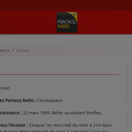
ueurs
Dorian
orian
ez Pontacq Radio :
Chroniqueur
 naissance
: 22 mars 1989. Bélier ascendant Ronflex.
ux l'écouter :
Chaque 1er mercredi du mois à 21H dans
Et chaque 3ème mercredi du mois à 21H dans
Entre Pop
.