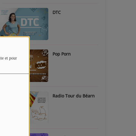
DTC
Pop Porn
ite et pour
Radio Tour du Béarn