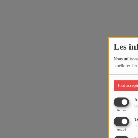
Les in
Nous utilisons
améliorer l'ex
Tout accept
A
Ut
Activé
T
Ut
Activé