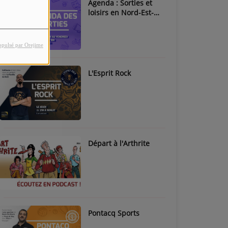
Agenda : Sorties et
loisirs en Nord-Est-
Béarn & Pays de Nay
opulsé par Orejime
L'Esprit Rock
Départ à l'Arthrite
Pontacq Sports