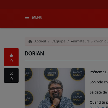
MENU
ACCUEIL
Accueil
L'Équipe
Animateurs & chroniq
RADIO
DORIAN
QUI SOMMES-NOUS ?
0
L'ÉQUIPE
Prénom
: D
GRILLE DES PROGRAMMES
0
Son rôle ch
C'ÉTAIT QUOI CE TITRE ?
Sa date de
MÉDIAS
Quand tu pe
Pop Porn
. 