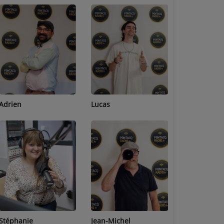
Adrien
Lucas
Bastien
Stéphanie
Jean-Michel
Céline