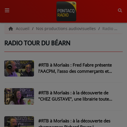
ACCUEIL
Accueil
Nos productions audiovisuelles
Radio Tour du Béarn
RADIO TOUR DU BÉARN
RADIO
QUI SOMMES-NOUS ?
#RTB à Morlaàs : Fred Fabre présente
L'ÉQUIPE
l'AACPM, l'asso des commerçants et
artisans du Pays de Morlaàs
GRILLE DES PROGRAMMES
C'ÉTAIT QUOI CE TITRE ?
#RTB à Morlaàs : à la découverte de
"CHEZ GUSTAVE", une librairie toute
neuve, créée par Marjolaine
MÉDIAS
PODCASTS - SAISON 2026/2027
#RTB à Morlaàs : à la découverte des
champagnes Richard Royer !