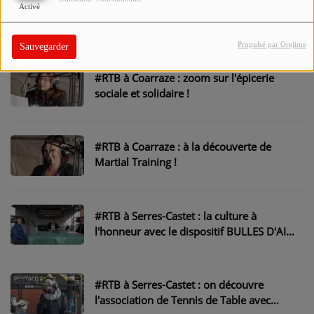
#RTB à Soumoulou : Sandra Badie,
Activé
médaillée aux Jeux Mondiaux de Jiu-jitsu,
est notre invitée !
Propulsé par Orejime
Sauvegarder
#RTB à Coarraze : zoom sur l'épicerie
sociale et solidaire !
#RTB à Coarraze : à la découverte de
Martial Training !
#RTB à Serres-Castet : la culture à
l'honneur avec le dispositif BULLES D'AIR
!
#RTB à Serres-Castet : on découvre
l'association de Tennis de Table avec