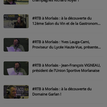
NOS PROGRAMMES COURTS
ARCHIVES - SAISONS PASSÉES
#RTB à Morlaàs : à la découverte du
VOS ÉMISSIONS EN IMAGES
12ème Salon du Vin et de la Gastronomie
!
PHOTOS
#RTB à Morlaàs : Yves Lauga-Cami,
ANNONCEURS & ESPACE PRO
Proviseur du Lycée Haute-Vue, présente
son établissement
VOTRE PUBLICITÉ SUR PONTACQ RADIO
LOCATION DE STUDIOS
#RTB à Morlaàs - Jean-François VIGNEAU,
président de l'Union Sportive Morlanaise
ÉDUCATION AUX MÉDIAS ET À
L'INFORMATION
#RTB à Morlaàs : à la découverte du
EN QUOI ÇA CONSISTE ?
Domaine Garlan !
ÉCOUTEZ LES PRODUCTIONS