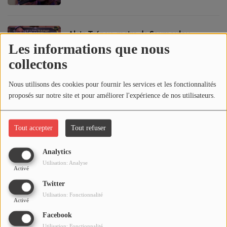
CONTACT
du Béarn !
Alain Trépeu, maire de Soumoulou,
accueillait la 3ème étape du Radio Tour
Les informations que nous
du Béarn le 27 novembre !
collectons
#RTB à Soumoulou : on parle de la Just
Nous utilisons des cookies pour fournir les services et les fonctionnalités
Ridés Bike Week !
proposés sur notre site et pour améliorer l'expérience de nos utilisateurs.
Tout accepter
Tout refuser
La parole est aux exposants du marché
de Noël de Soumoulou ! #RTB
Analytics
Utilisation: Analyse
Activé
#RTB à Coarraze : le patrimoine de la
Twitter
ville, c'est aussi le Lycée des Métiers d'Art
Utilisation: Fonctionnalité
Activé
!
Facebook
Utilisation: Fonctionnalité