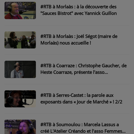
#RTB à Morlaàs : à la découverte des
PARTICIPEZ
"Sauces Bistrot" avec Yannick Guillon
JEUX CONCOURS
RECRUTEMENT
#RTB à Morlaàs : Joël Ségot (maire de
Morlaàs) nous accueille !
VENEZ DANS LE PUBLIC !
CRÉATIONS AUDIOVISUELLES
#RTB à Coarraze : Christophe Gaucher, de
Heste Coarraze, présente l'asso
L'ŒIL DE L'OIE | PRÉSENTATION
organisatrice des fêtes !
VIDÉOS | L’ŒIL DE L'OIE
#RTB à Serres-Castet : la parole aux
VIDÉOS | JEUX
exposants dans « Jour de Marché » ! 2/2
PARTENAIRES
#RTB à Soumoulou : Marcela Lassus a
créé L'Atelier Créando et l'asso Femmes