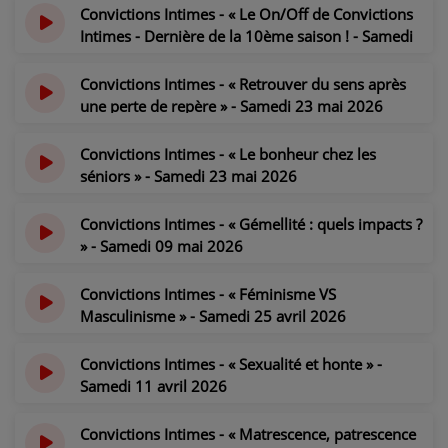
Convictions Intimes - « Le On/Off de Convictions
PARTICIPEZ
Intimes - Dernière de la 10ème saison ! - Samedi
20 juin 2026
JEUX CONCOURS
il y a 1 mois
Convictions Intimes - « Retrouver du sens après
une perte de repère » - Samedi 23 mai 2026
RECRUTEMENT
il y a 2 mois
VENEZ DANS LE PUBLIC !
Convictions Intimes - « Le bonheur chez les
séniors » - Samedi 23 mai 2026
il y a 2 mois
CRÉATIONS AUDIOVISUELLES
Convictions Intimes - « Gémellité : quels impacts ?
» - Samedi 09 mai 2026
L'ŒIL DE L'OIE | PRÉSENTATION
il y a 2 mois
VIDÉOS | L’ŒIL DE L'OIE
Convictions Intimes - « Féminisme VS
Masculinisme » - Samedi 25 avril 2026
VIDÉOS | JEUX
il y a 3 mois
Convictions Intimes - « Sexualité et honte » -
Samedi 11 avril 2026
PARTENAIRES
il y a 3 mois
Convictions Intimes - « Matrescence, patrescence