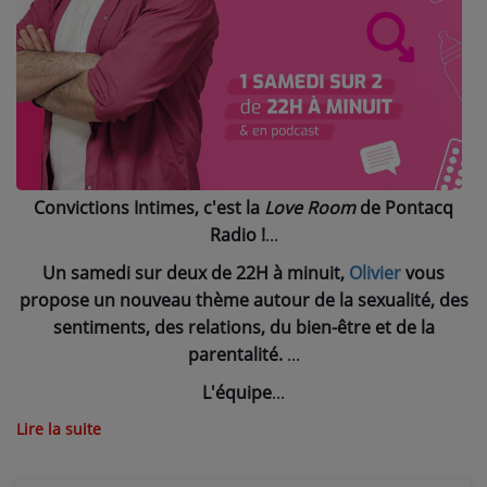
NOS PROGRAMMES COURTS
ARCHIVES - SAISONS PASSÉES
VOS ÉMISSIONS EN IMAGES
PHOTOS
Convictions Intimes, c'est la
Love Room
de Pontacq
ANNONCEURS & ESPACE PRO
Radio !
VOTRE PUBLICITÉ SUR PONTACQ RADIO
Un samedi sur deux de 22H à minuit,
Olivier
vous
LOCATION DE STUDIOS
propose un nouveau thème autour de la sexualité, des
sentiments, des relations, du bien-être et de la
parentalité.
ÉDUCATION AUX MÉDIAS ET À
L'INFORMATION
L'équipe
EN QUOI ÇA CONSISTE ?
Lire la suite
ÉCOUTEZ LES PRODUCTIONS