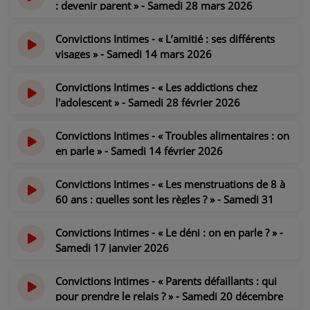
: devenir parent » - Samedi 28 mars 2026
CONTACT
il y a 4 mois
Convictions Intimes - « L’amitié : ses différents
visages » - Samedi 14 mars 2026
il y a 4 mois
Convictions Intimes - « Les addictions chez
l'adolescent » - Samedi 28 février 2026
il y a 5 mois
Convictions Intimes - « Troubles alimentaires : on
en parle » - Samedi 14 février 2026
il y a 5 mois
Convictions Intimes - « Les menstruations de 8 à
60 ans : quelles sont les règles ? » - Samedi 31
janvier 2026
il y a 6 mois
Convictions Intimes - « Le déni : on en parle ? » -
Samedi 17 janvier 2026
il y a 6 mois
Convictions Intimes - « Parents défaillants : qui
pour prendre le relais ? » - Samedi 20 décembre