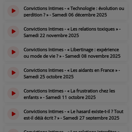
2025
il y a 7 mois
Convictions Intimes - « Technologie : évolution ou
perdition ? » - Samedi 06 décembre 2025
il y a 8 mois
Convictions Intimes - « Les relations toxiques » -
Samedi 22 novembre 2025
il y a 8 mois
Convictions Intimes - « Libertinage : expérience
ou mode de vie ? » - Samedi 08 novembre 2025
il y a 8 mois
Convictions Intimes - « Les aidants en France » -
Samedi 25 octobre 2025
il y a 9 mois
Convictions Intimes - « La frustration chez les
enfants » - Samedi 11 octobre 2025
il y a 9 mois
Convictions Intimes - « Le hasard existe-t-il ? Tout
est-il déjà écrit ? » - Samedi 27 septembre 2025
il y a 10 mois
Convictions Intimes - « Les relations interdites » -