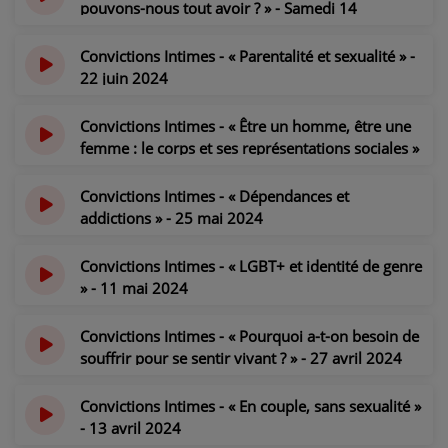
pouvons-nous tout avoir ? » - Samedi 14
septembre 2024
il y a 1 an
Convictions Intimes - « Parentalité et sexualité » -
22 juin 2024
il y a 2 ans
Convictions Intimes - « Être un homme, être une
femme : le corps et ses représentations sociales »
- 08 juin 2024
il y a 2 ans
Convictions Intimes - « Dépendances et
addictions » - 25 mai 2024
il y a 2 ans
Convictions Intimes - « LGBT+ et identité de genre
» - 11 mai 2024
il y a 2 ans
Convictions Intimes - « Pourquoi a-t-on besoin de
souffrir pour se sentir vivant ? » - 27 avril 2024
il y a 2 ans
Convictions Intimes - « En couple, sans sexualité »
- 13 avril 2024