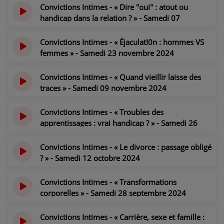
Convictions Intimes - « Dire "oui" : atout ou
handicap dans la relation ? » - Samedi 07
décembre 2024
il y a 1 an
Convictions Intimes - « Éjaculat!0n : hommes VS
femmes » - Samedi 23 novembre 2024
il y a 1 an
Convictions Intimes - « Quand vieillir laisse des
traces » - Samedi 09 novembre 2024
il y a 1 an
Convictions Intimes - « Troubles des
apprentissages : vrai handicap ? » - Samedi 26
octobre 2024
il y a 1 an
Convictions Intimes - « Le divorce : passage obligé
? » - Samedi 12 octobre 2024
il y a 1 an
Convictions Intimes - « Transformations
corporelles » - Samedi 28 septembre 2024
il y a 1 an
Convictions Intimes - « Carrière, sexe et famille :