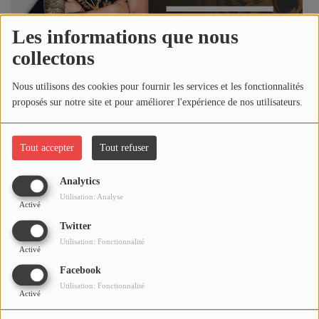
NOS PROGRAMMES COURTS
Les informations que nous
ARCHIVES - SAISONS PASSÉES
collectons
VOS ÉMISSIONS EN IMAGES
Nous utilisons des cookies pour fournir les services et les fonctionnalités
PHOTOS
proposés sur notre site et pour améliorer l'expérience de nos utilisateurs.
PODCASTS - L'Esprit Rock
ANNONCEURS & ESPACE PRO
Tout accepter
Tout refuser
VOTRE PUBLICITÉ SUR PONTACQ RADIO
Analytics
LOCATION DE STUDIOS
Utilisation: Analyse
Activé
Twitter
ÉDUCATION AUX MÉDIAS ET À
Utilisation: Fonctionnalité
Activé
L'INFORMATION
EN QUOI ÇA CONSISTE ?
Facebook
Utilisation: Fonctionnalité
ÉCOUTEZ LES PRODUCTIONS
Activé