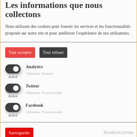
Les informations que nous
NOS PROGRAMMES COURTS
collectons
ARCHIVES - SAISONS PASSÉES
Oups, vous avez
VOS ÉMISSIONS EN IMAGES
Nous utilisons des cookies pour fournir les services et les fonctionnalités
rencontré une erreur.
proposés sur notre site et pour améliorer l'expérience de nos utilisateurs.
PHOTOS
Il semble que la page que vous recherchez n’existe plus.
Tout accepter
Tout refuser
ANNONCEURS & ESPACE PRO
Analytics
VOTRE PUBLICITÉ SUR PONTACQ RADIO
Utilisation: Analyse
Activé
LOCATION DE STUDIOS
Twitter
Utilisation: Fonctionnalité
Activé
ÉDUCATION AUX MÉDIAS ET À
Facebook
L'INFORMATION
Utilisation: Fonctionnalité
EN QUOI ÇA CONSISTE ?
Activé
ÉCOUTEZ LES PRODUCTIONS
Propulsé par Orejime
Sauvegarder