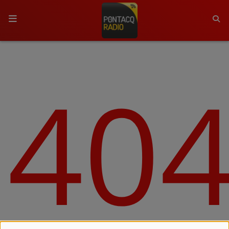
ACCUEIL
40
RADIO
QUI SOMMES-NOUS ?
L'ÉQUIPE
GRILLE DES PROGRAMMES
C'ÉTAIT QUOI CE TITRE ?
MÉDIAS
PODCASTS - SAISON 2026/2027