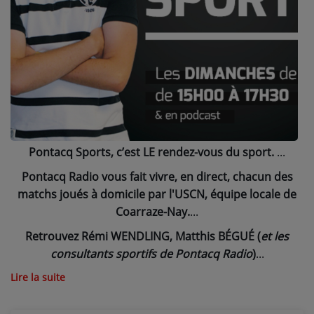
NOS PROGRAMMES COURTS
ARCHIVES - SAISONS PASSÉES
VOS ÉMISSIONS EN IMAGES
PHOTOS
ANNONCEURS & ESPACE PRO
Pontacq Sports, c’est LE rendez-vous du sport.
VOTRE PUBLICITÉ SUR PONTACQ RADIO
Pontacq Radio vous fait vivre, en direct, chacun des
LOCATION DE STUDIOS
matchs joués à domicile par l'USCN, équipe locale de
Coarraze-Nay.
ÉDUCATION AUX MÉDIAS ET À
Retrouvez Rémi WENDLING, Matthis BÉGUÉ (
et les
L'INFORMATION
consultants sportifs de Pontacq Radio
)
EN QUOI ÇA CONSISTE ?
Lire la suite
ÉCOUTEZ LES PRODUCTIONS