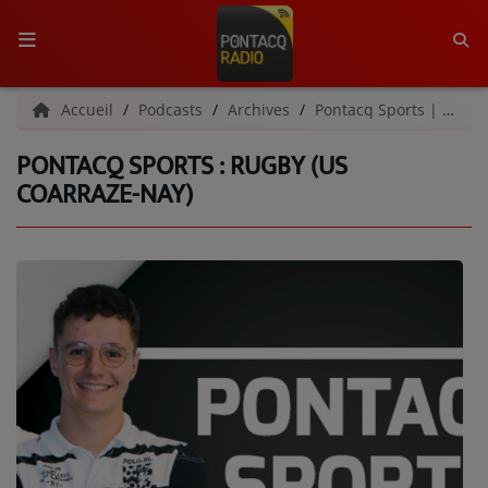
ACCUEIL
Accueil
Podcasts
Archives
Pontacq Sports | Archives
PONTACQ SPORTS : RUGBY (US
RADIO
COARRAZE-NAY)
QUI SOMMES-NOUS ?
L'ÉQUIPE
GRILLE DES PROGRAMMES
C'ÉTAIT QUOI CE TITRE ?
MÉDIAS
PODCASTS - SAISON 2026/2027