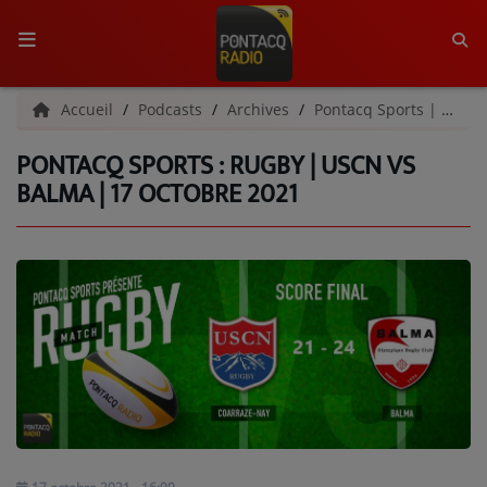
ACCUEIL
Accueil
Podcasts
Archives
Pontacq Sports | Archives
PONTACQ SPORTS : RUGBY | USCN VS
RADIO
BALMA | 17 OCTOBRE 2021
QUI SOMMES-NOUS ?
L'ÉQUIPE
GRILLE DES PROGRAMMES
C'ÉTAIT QUOI CE TITRE ?
MÉDIAS
PODCASTS - SAISON 2026/2027