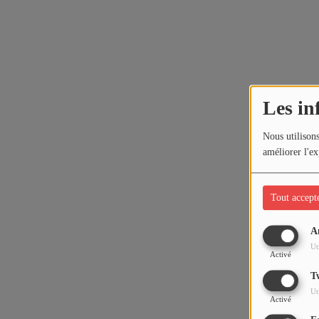
Les in
Nous utilisons
améliorer l'ex
Tout accept
A
Ut
Activé
T
Ut
Activé