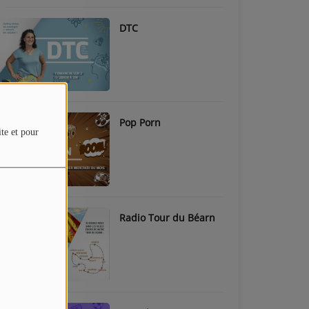
DTC
Pop Porn
ite et pour
Radio Tour du Béarn