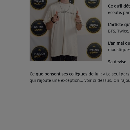
PODCASTS - SAISON 2026/2027
Ce qu’il dé
NOS PROGRAMMES COURTS
écouté, par
ARCHIVES - SAISONS PASSÉES
L’artiste qu
BTS, Twice, 
VOS ÉMISSIONS EN IMAGES
L’animal qu
PHOTOS
moustiques
Sa devise
: 
ANNONCEURS & ESPACE PRO
Ce que pensent ses collègues de lui
: « Le seul gars
VOTRE PUBLICITÉ SUR PONTACQ RADIO
qui rajoute une exception... voir ci-dessus. On raj
LOCATION DE STUDIOS
ÉDUCATION AUX MÉDIAS ET À
L'INFORMATION
EN QUOI ÇA CONSISTE ?
ÉCOUTEZ LES PRODUCTIONS