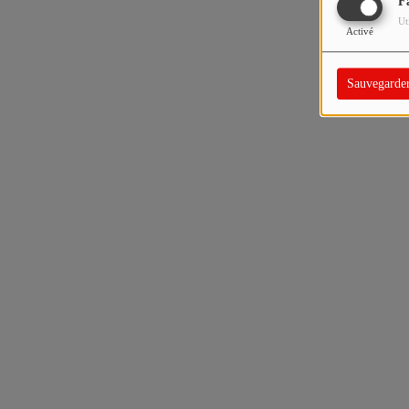
F
Ut
Activé
Sauvegarde