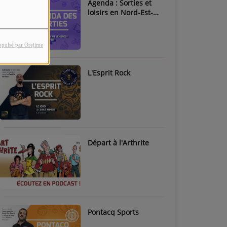
Agenda : Sorties et
loisirs en Nord-Est-
Béarn & Pays de Nay
opulsé par Orejime
L'Esprit Rock
Départ à l'Arthrite
Pontacq Sports