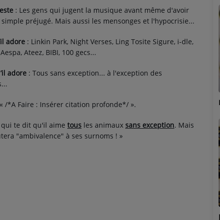
teste
: Les gens qui jugent la musique avant même d'avoir
 simple préjugé. Mais aussi les mensonges et l'hypocrisie...
’il adore
: Linkin Park, Night Verses, Ling Tosite Sigure, i-dle,
Aespa, Ateez, BIBI, 100 gecs...
’il adore
: Tous sans exception... à l'exception des
...
Marion
Adrien
« /*A Faire : Insérer citation profonde*/ ».
 qui te dit qu'il aime
tous
les animaux
sans exception
. Mais
outera "ambivalence" à ses surnoms ! »
Émilie
Stéphanie