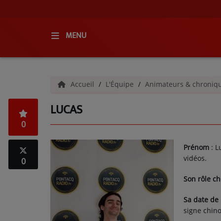
MENU
ACCUEIL
Accueil
L'Équipe
Animateurs & chroniq
RADIO
LUCAS
QUI SOMMES-NOUS ?
0
L'ÉQUIPE
Prénom
: L
GRILLE DES PROGRAMMES
vidéos.
0
C'ÉTAIT QUOI CE TITRE ?
Son rôle ch
Sa date de
MÉDIAS
signe chinoi