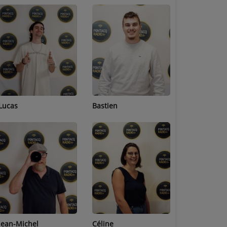
Lucas
Bastien
Pierre
Jean-Michel
Céline
Sophie