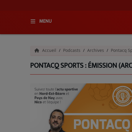
MENU
ACCUEIL
Accueil
Podcasts
Archives
Pontacq Sp
RADIO
PONTACQ SPORTS : ÉMISSION (ARC
QUI SOMMES-NOUS ?
L'ÉQUIPE
GRILLE DES PROGRAMMES
C'ÉTAIT QUOI CE TITRE ?
MÉDIAS