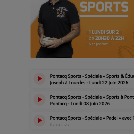
PODCASTS - SAISON 2026/2027
NOS PROGRAMMES COURTS
ARCHIVES - SAISONS PASSÉES
VOS ÉMISSIONS EN IMAGES
PHOTOS
ANNONCEURS & ESPACE PRO
Pontacq Sports - Spéciale « Sports & Édu
VOTRE PUBLICITÉ SUR PONTACQ RADIO
Joseph à Lourdes - Lundi 22 juin 2026
il y a 1 mois
LOCATION DE STUDIOS
Pontacq Sports - Spéciale « Sports à Pont
Pontacq - Lundi 08 juin 2026
ÉDUCATION AUX MÉDIAS ET À
il y a 1 mois
L'INFORMATION
Pontacq Sports - Spéciale « Padel » avec
EN QUOI ÇA CONSISTE ?
il y a 2 mois
ÉCOUTEZ LES PRODUCTIONS