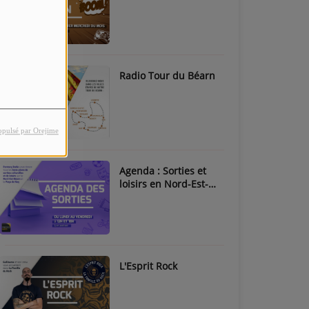
Radio Tour du Béarn
opulsé par Orejime
Agenda : Sorties et
loisirs en Nord-Est-
Béarn & Pays de Nay
L'Esprit Rock