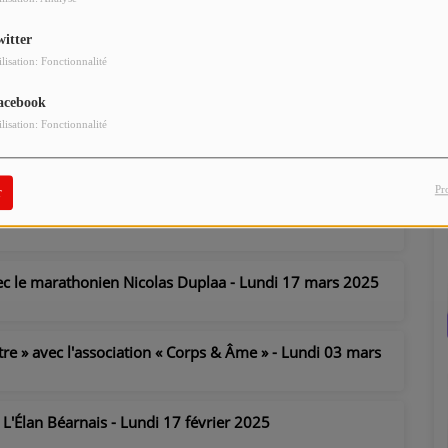
ques » avec Antoine LION, responsable technique du « Club
5
witter
ilisation: Fonctionnalité
rail » avec Julien SARTHOU, ultra trailer - Lundi 28 avril
acebook
ilisation: Fonctionnalité
rtif » avec Pierre BOURLIAUD, kiné ostéopathe de l'équipe
Pr
r
vec Frédéric DOVEZE du Crossfit Tarbes - Lundi 31 mars
vec le marathonien Nicolas Duplaa - Lundi 17 mars 2025
tre » avec l'association « Corps & Âme » - Lundi 03 mars
 L'Élan Béarnais - Lundi 17 février 2025