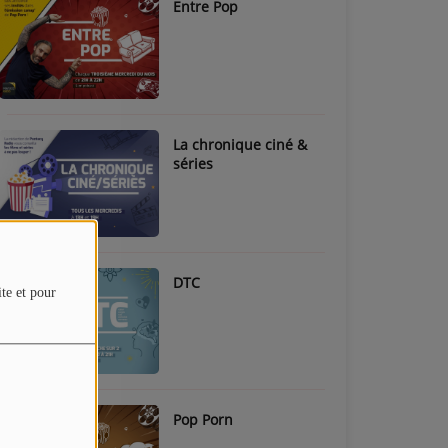
Entre Pop
La chronique ciné &
séries
DTC
ite et pour
Pop Porn