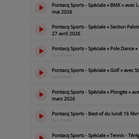
Pontacq Sports - Spéciale « BMX » avec 
mai 2026
PARTICIPEZ
il y a 2 mois
Pontacq Sports - Spéciale « Section Paloi
JEUX CONCOURS
27 avril 2026
il y a 3 mois
RECRUTEMENT
Pontacq Sports - Spéciale « Pole Dance 
VENEZ DANS LE PUBLIC !
il y a 4 mois
Pontacq Sports - Spéciale « Golf » avec 
CRÉATIONS AUDIOVISUELLES
il y a 4 mois
L'ŒIL DE L'OIE | PRÉSENTATION
Pontacq Sports - Spéciale « Plongée » a
mars 2026
VIDÉOS | L’ŒIL DE L'OIE
il y a 5 mois
VIDÉOS | JEUX
Pontacq Sports - Best-of du lundi 16 fév
il y a 5 mois
PARTENAIRES
Pontacq Sports - Spéciale « Tennis - Té