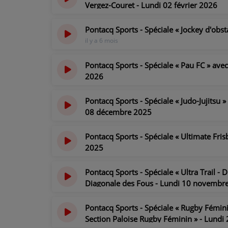
Vergez-Couret - Lundi 02 février 2026
il y a 6 mois
CONTACT
Pontacq Sports - Spéciale « Jockey d'obs
il y a 6 mois
Pontacq Sports - Spéciale « Pau FC » avec
2026
il y a 7 mois
Pontacq Sports - Spéciale « Judo-Jujitsu 
08 décembre 2025
il y a 7 mois
Pontacq Sports - Spéciale « Ultimate Fri
2025
il y a 8 mois
Pontacq Sports - Spéciale « Ultra Trail -
Diagonale des Fous - Lundi 10 novembr
il y a 8 mois
Pontacq Sports - Spéciale « Rugby Fémin
Section Paloise Rugby Féminin » - Lundi