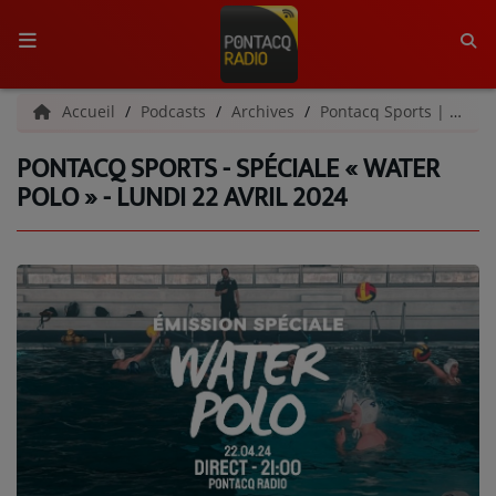
ACCUEIL
Accueil
Podcasts
Archives
Pontacq Sports | Archives
PONTACQ SPORTS - SPÉCIALE « WATER
RADIO
POLO » - LUNDI 22 AVRIL 2024
QUI SOMMES-NOUS ?
L'ÉQUIPE
GRILLE DES PROGRAMMES
C'ÉTAIT QUOI CE TITRE ?
MÉDIAS
PODCASTS - SAISON 2026/2027