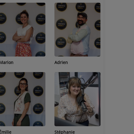
Adrien
Lucas
Bastien
Stéphanie
Jean-Michel
Céline