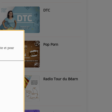
DTC
Pop Porn
ite et pour
Radio Tour du Béarn