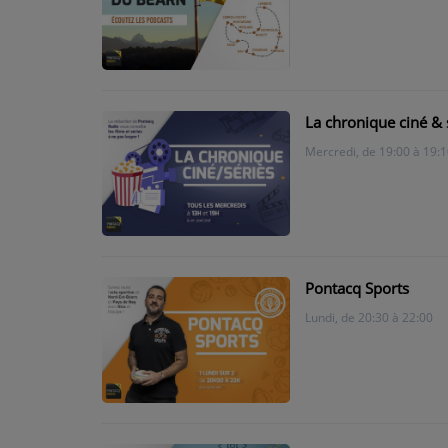
PARTICIPEZ
JEUX CONCOURS
La chronique ciné & 
RECRUTEMENT
Mercredi, de 19:00 à 19:1
VENEZ DANS LE PUBLIC !
CRÉATIONS AUDIOVISUELLES
L'ŒIL DE L'OIE | PRÉSENTATION
Pontacq Sports
Lundi, de 20:30 à 22:00
VIDÉOS | L’ŒIL DE L'OIE
VIDÉOS | JEUX
PARTENAIRES