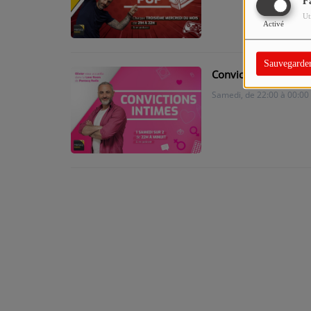
F
Ut
Activé
Sauvegarde
Convictions Intimes
Samedi, de 22:00 à 00:00