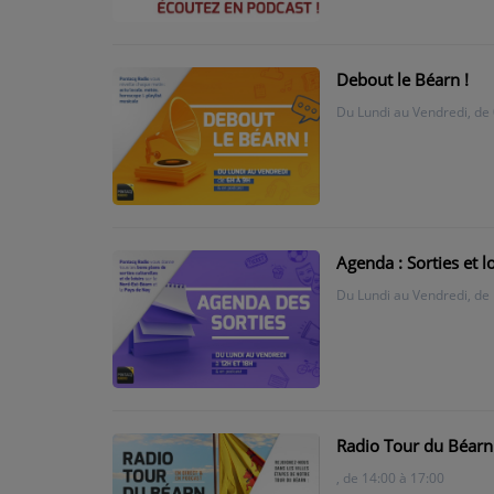
PODCASTS - SAISON 2026/2027
NOS PROGRAMMES COURTS
Debout le Béarn !
ARCHIVES - SAISONS PASSÉES
Du Lundi au Vendredi, de 
VOS ÉMISSIONS EN IMAGES
PHOTOS
ANNONCEURS & ESPACE PRO
Agenda : Sorties et 
VOTRE PUBLICITÉ SUR PONTACQ RADIO
Du Lundi au Vendredi, de 
LOCATION DE STUDIOS
ÉDUCATION AUX MÉDIAS ET À
L'INFORMATION
EN QUOI ÇA CONSISTE ?
Radio Tour du Béarn
, de 14:00 à 17:00
ÉCOUTEZ LES PRODUCTIONS