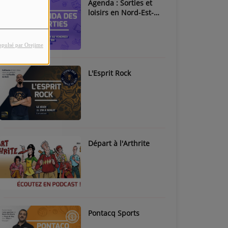
Agenda : Sorties et
loisirs en Nord-Est-
Béarn & Pays de Nay
opulsé par Orejime
L'Esprit Rock
Départ à l'Arthrite
Pontacq Sports