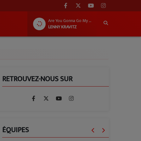
Are You Gonna Go My Way
LENNY KRAVITZ
RETROUVEZ-NOUS SUR
ÉQUIPES