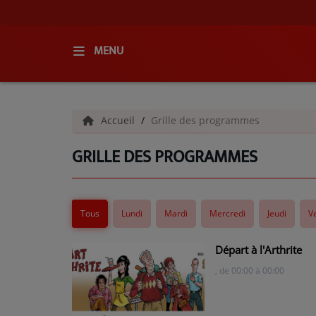
MENU
ACCUEIL
Accueil
Grille des programmes
RADIO
GRILLE DES PROGRAMMES
QUI SOMMES-NOUS ?
L'ÉQUIPE
Tous
Lundi
Mardi
Mercredi
Jeudi
V
GRILLE DES PROGRAMMES
C'ÉTAIT QUOI CE TITRE ?
Départ à l'Arthrite
, de 00:00 à 00:00
MÉDIAS