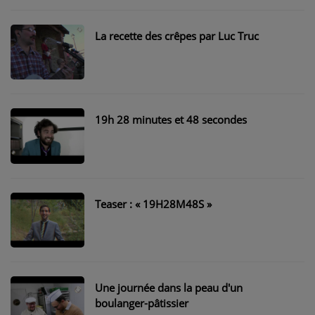
NOS PROGRAMMES COURTS
ARCHIVES - SAISONS PASSÉES
La recette des crêpes par Luc Truc
VOS ÉMISSIONS EN IMAGES
PHOTOS
19h 28 minutes et 48 secondes
ANNONCEURS & ESPACE PRO
VOTRE PUBLICITÉ SUR PONTACQ RADIO
LOCATION DE STUDIOS
Teaser : « 19H28M48S »
ÉDUCATION AUX MÉDIAS ET À
L'INFORMATION
EN QUOI ÇA CONSISTE ?
Une journée dans la peau d'un
ÉCOUTEZ LES PRODUCTIONS
boulanger-pâtissier