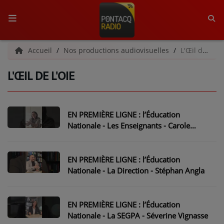
ACCUEIL
Accueil
Nos productions audiovisuelles
L'Œil de l'Oie
L'ŒIL DE L'OIE
RADIO
QUI SOMMES-NOUS ?
EN PREMIÈRE LIGNE : l’Éducation
L'ÉQUIPE
Nationale - Les Enseignants - Carole
Labastie
GRILLE DES PROGRAMMES
EN PREMIÈRE LIGNE : l’Éducation
C'ÉTAIT QUOI CE TITRE ?
Nationale - La Direction - Stéphan Angla
MÉDIAS
EN PREMIÈRE LIGNE : l’Éducation
PODCASTS - SAISON 2026/2027
Nationale - La SEGPA - Séverine Vignasse