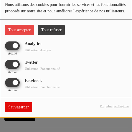
CONTACT
Nous utilisons des cookies pour fournir les services et les fonctionnalités
proposés sur notre site et pour améliorer l'expérience de nos utilisateurs.
Tout accepter
Tout refuser
CINÉPHILIS
Analytics
Utilisation: Analyse
Activé
Twitter
ALESIA : une histoire de mains
Utilisation: Fonctionnalité
Activé
Facebook
Utilisation: Fonctionnalité
Activé
Le goûter des aînés - CCAS de Pontacq -
Propulsé par Orejime
Sauvegarder
18 janvier 2020