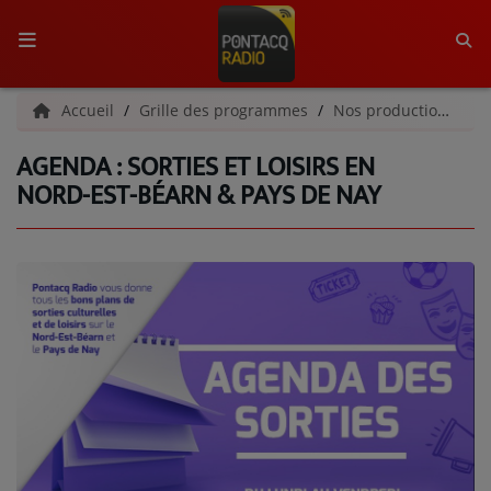
ACCUEIL
Accueil
Grille des programmes
Nos productions
A
AGENDA : SORTIES ET LOISIRS EN
RADIO
NORD-EST-BÉARN & PAYS DE NAY
QUI SOMMES-NOUS ?
L'ÉQUIPE
GRILLE DES PROGRAMMES
C'ÉTAIT QUOI CE TITRE ?
MÉDIAS
PODCASTS - SAISON 2026/2027