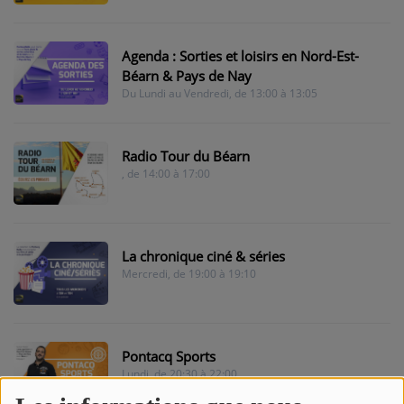
NOS PROGRAMMES COURTS
ARCHIVES - SAISONS PASSÉES
Agenda : Sorties et loisirs en Nord-Est-
Béarn & Pays de Nay
VOS ÉMISSIONS EN IMAGES
Du Lundi au Vendredi, de 13:00 à 13:05
PHOTOS
Radio Tour du Béarn
ANNONCEURS & ESPACE PRO
, de 14:00 à 17:00
VOTRE PUBLICITÉ SUR PONTACQ RADIO
LOCATION DE STUDIOS
La chronique ciné & séries
Mercredi, de 19:00 à 19:10
ÉDUCATION AUX MÉDIAS ET À
L'INFORMATION
EN QUOI ÇA CONSISTE ?
Pontacq Sports
ÉCOUTEZ LES PRODUCTIONS
Lundi, de 20:30 à 22:00