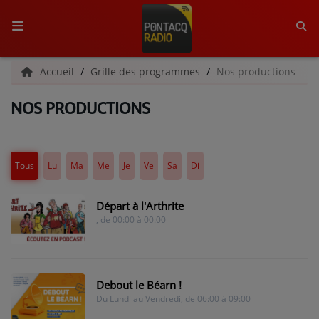
ACCUEIL
Accueil
Grille des programmes
Nos productions
NOS PRODUCTIONS
RADIO
QUI SOMMES-NOUS ?
Tous
Lu
Ma
Me
Je
Ve
Sa
Di
L'ÉQUIPE
GRILLE DES PROGRAMMES
Départ à l'Arthrite
, de 00:00 à 00:00
C'ÉTAIT QUOI CE TITRE ?
MÉDIAS
Debout le Béarn !
Du Lundi au Vendredi, de 06:00 à 09:00
PODCASTS - SAISON 2026/2027