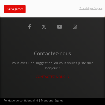
PARTICIPEZ
Propulsé par Orejime
Sauvegarder
JEUX CONCOURS
RECRUTEMENT
VENEZ DANS LE PUBLIC !
CRÉATIONS AUDIOVISUELLES
Contactez-nous
L'ŒIL DE L'OIE | PRÉSENTATION
Vous avez une suggestion, ou vous voulez juste dire
bonjour ?
VIDÉOS | L’ŒIL DE L'OIE
CONTACTEZ-NOUS
VIDÉOS | JEUX
PARTENAIRES
Politique de confidentialité
|
Mentions légales