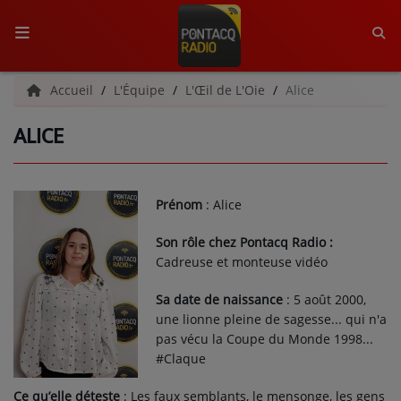
ACCUEIL
Accueil
L'Équipe
L'Œil de L'Oie
Alice
ALICE
RADIO
QUI SOMMES-NOUS ?
Prénom
: Alice
L'ÉQUIPE
Son rôle chez Pontacq Radio :
GRILLE DES PROGRAMMES
Cadreuse et monteuse vidéo
C'ÉTAIT QUOI CE TITRE ?
Sa date de naissance
: 5 août 2000,
une lionne pleine de sagesse... qui n'a
pas vécu la Coupe du Monde 1998...
MÉDIAS
#Claque
PODCASTS - SAISON 2026/2027
Ce qu’elle déteste
:
Les faux semblants, le mensonge, les gens