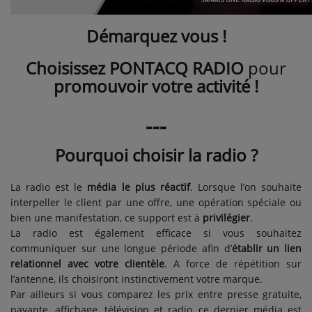
PARTICIPEZ
Démarquez vous !
JEUX CONCOURS
Choisissez PONTACQ RADIO
pour
RECRUTEMENT
promouvoir votre activité !
VENEZ DANS LE PUBLIC !
---
CRÉATIONS AUDIOVISUELLES
Pourquoi choisir la radio ?
L'ŒIL DE L'OIE | PRÉSENTATION
La radio est le
média le plus réactif
. Lorsque l’on souhaite
interpeller le client par une offre, une opération spéciale ou
VIDÉOS | L’ŒIL DE L'OIE
bien une manifestation, ce support est à
privilégier
.
VIDÉOS | JEUX
La radio est également efficace si vous souhaitez
communiquer sur une longue période afin d’
établir un lien
relationnel avec votre clientèle
. A force de répétition sur
PARTENAIRES
l’antenne, ils choisiront instinctivement votre marque.
Par ailleurs si vous comparez les prix entre presse gratuite,
payante, affichage, télévision et radio, ce dernier média est