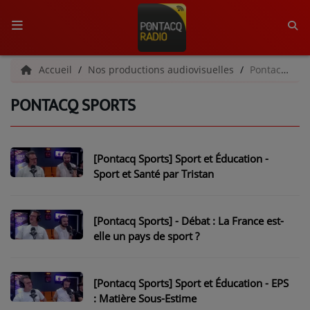
ACCUEIL
Accueil
Nos productions audiovisuelles
Pontacq Sports
PONTACQ SPORTS
RADIO
QUI SOMMES-NOUS ?
[Pontacq Sports] Sport et Éducation -
L'ÉQUIPE
Sport et Santé par Tristan
GRILLE DES PROGRAMMES
[Pontacq Sports] - Débat : La France est-
C'ÉTAIT QUOI CE TITRE ?
elle un pays de sport ?
MÉDIAS
[Pontacq Sports] Sport et Éducation - EPS
PODCASTS - SAISON 2026/2027
: Matière Sous-Estime