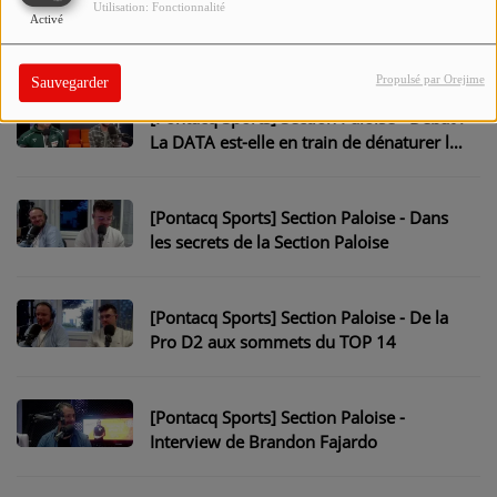
Utilisation: Fonctionnalité
[Pontacq Sports] Section Paloise -
Activé
Piqueronies/Fajardo : Duo 100% Gagnant
Propulsé par Orejime
Sauvegarder
[Pontacq Sports] Section Paloise - Débat :
La DATA est-elle en train de dénaturer le
sport ?
[Pontacq Sports] Section Paloise - Dans
les secrets de la Section Paloise
[Pontacq Sports] Section Paloise - De la
Pro D2 aux sommets du TOP 14
[Pontacq Sports] Section Paloise -
Interview de Brandon Fajardo