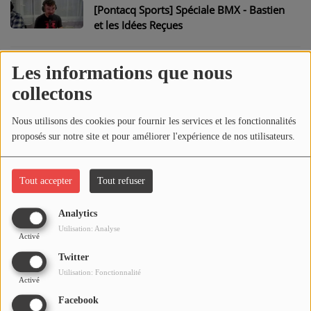
CONTACT
[Pontacq Sports] Spéciale BMX - Bastien
et les Idées Reçues
Les informations que nous
[Pontacq Sports] - Débat : Les
récompenses individuelles sont-elles
collectons
légitimes dans les sports co. ?
Nous utilisons des cookies pour fournir les services et les fonctionnalités
[Pontacq Sports] Spéciale BMX - Entre
proposés sur notre site et pour améliorer l'expérience de nos utilisateurs.
émotion et Suspense
Tout accepter
Tout refuser
[Pontacq Sports] Spéciale BMX - Le BMX
pour les nuls
Analytics
Utilisation: Analyse
Activé
Twitter
[Pontacq Sports] Spéciale BMX - Interview
Lucie Lacoste
Utilisation: Fonctionnalité
Activé
Facebook