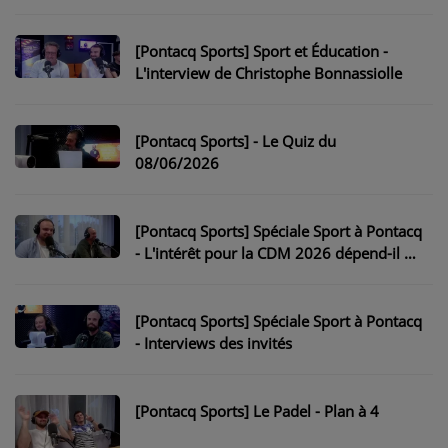
NOS PROGRAMMES COURTS
ARCHIVES - SAISONS PASSÉES
[Pontacq Sports] Sport et Éducation -
L'interview de Christophe Bonnassiolle
VOS ÉMISSIONS EN IMAGES
PHOTOS
[Pontacq Sports] - Le Quiz du
08/06/2026
ANNONCEURS & ESPACE PRO
VOTRE PUBLICITÉ SUR PONTACQ RADIO
[Pontacq Sports] Spéciale Sport à Pontacq
- L'intérêt pour la CDM 2026 dépend-il de
LOCATION DE STUDIOS
la France ?
[Pontacq Sports] Spéciale Sport à Pontacq
ÉDUCATION AUX MÉDIAS ET À
- Interviews des invités
L'INFORMATION
EN QUOI ÇA CONSISTE ?
[Pontacq Sports] Le Padel - Plan à 4
ÉCOUTEZ LES PRODUCTIONS