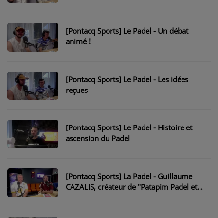
PARTICIPEZ
[Pontacq Sports] Le Padel - Un débat
JEUX CONCOURS
animé !
RECRUTEMENT
VENEZ DANS LE PUBLIC !
[Pontacq Sports] Le Padel - Les idées
reçues
CRÉATIONS AUDIOVISUELLES
L'ŒIL DE L'OIE | PRÉSENTATION
[Pontacq Sports] Le Padel - Histoire et
ascension du Padel
VIDÉOS | L’ŒIL DE L'OIE
VIDÉOS | JEUX
[Pontacq Sports] La Padel - Guillaume
CAZALIS, créateur de "Patapim Padel et
PARTENAIRES
+" à Nousty