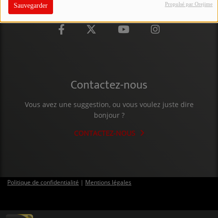
Propulsé par Orejime
Sauvegarder
PARTICIPEZ
JEUX CONCOURS
RECRUTEMENT
VENEZ DANS LE PUBLIC !
Contactez-nous
CRÉATIONS AUDIOVISUELLES
Vous avez une suggestion, ou vous voulez juste dire
bonjour ?
L'ŒIL DE L'OIE | PRÉSENTATION
CONTACTEZ-NOUS
VIDÉOS | L’ŒIL DE L'OIE
VIDÉOS | JEUX
Politique de confidentialité
|
Mentions légales
PARTENAIRES