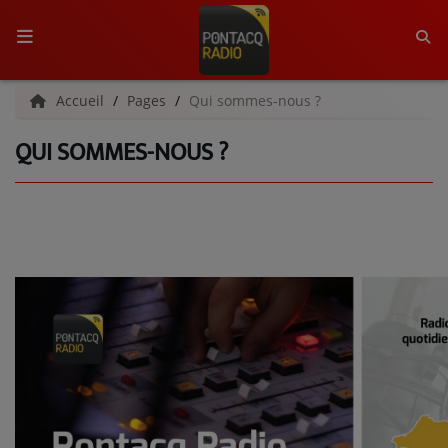
ACCUEIL
Accueil
Pages
Qui sommes-nous ?
QUI SOMMES-NOUS ?
RADIO
QUI SOMMES-NOUS ?
L'ÉQUIPE
GRILLE DES PROGRAMMES
C'ÉTAIT QUOI CE TITRE ?
MÉDIAS
PODCASTS - SAISON 2026/2027