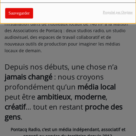
notre territoire.
Propulsé par Orejime
Sauvegarder
En 2025,
Pontacq Radio a franchi une nouvelle étape
avec
l’installation dans de nouveaux locaux de 140 m² à la Maison
des Associations de Pontacq : deux studios radio, un studio
audiovisuel, des espaces de travail collaboratif et de
nouveaux outils de production pour imaginer les médias
locaux de demain.
Depuis nos débuts, une chose n’a
jamais changé
: nous croyons
profondément qu’un
média local
peut être
ambitieux
,
moderne
,
créatif
… tout en restant
proche des
gens
.
Pontacq Radio, c’est un média indépendant, associatif et