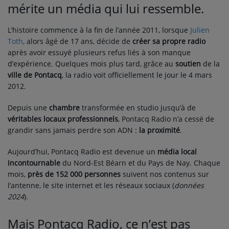
mérite un média qui lui ressemble.
PARTICIPEZ
L’histoire commence à la fin de l’année 2011, lorsque
Julien
JEUX CONCOURS
Toth
, alors âgé de 17 ans, décide de
créer sa propre radio
après avoir essuyé plusieurs refus liés à son manque
RECRUTEMENT
d’expérience. Quelques mois plus tard, grâce au
soutien
de la
ville de Pontacq
, la radio voit officiellement le jour le 4 mars
VENEZ DANS LE PUBLIC !
2012.
Depuis une
chambre
transformée en studio jusqu’à de
CRÉATIONS AUDIOVISUELLES
véritables locaux professionnels
, Pontacq Radio n’a cessé de
L'ŒIL DE L'OIE | PRÉSENTATION
grandir sans jamais perdre son ADN :
la proximité
.
VIDÉOS | L’ŒIL DE L'OIE
Aujourd’hui, Pontacq Radio est devenue un
média local
incontournable
du Nord-Est Béarn et du Pays de Nay. Chaque
VIDÉOS | JEUX
mois,
près de 152 000 personnes
suivent nos contenus sur
l’antenne, le site internet et les réseaux sociaux (
données
2024
).
PARTENAIRES
Mais Pontacq Radio, ce n’est pas