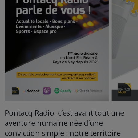
NOS PROGRAMMES COURTS
ARCHIVES - SAISONS PASSÉES
VOS ÉMISSIONS EN IMAGES
PHOTOS
ANNONCEURS & ESPACE PRO
VOTRE PUBLICITÉ SUR PONTACQ RADIO
LOCATION DE STUDIOS
ÉDUCATION AUX MÉDIAS ET À
L'INFORMATION
Pontacq Radio, c’est avant tout une
EN QUOI ÇA CONSISTE ?
aventure humaine née d’une
ÉCOUTEZ LES PRODUCTIONS
conviction simple : notre territoire