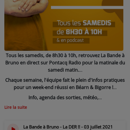
NOS PROGRAMMES COURTS
ARCHIVES - SAISONS PASSÉES
VOS ÉMISSIONS EN IMAGES
PHOTOS
Tous les samedis, de 8h30 à 10h, retrouvez La Bande à
ANNONCEURS & ESPACE PRO
Bruno en direct sur Pontacq Radio pour la matinale du
VOTRE PUBLICITÉ SUR PONTACQ RADIO
samedi matin.
LOCATION DE STUDIOS
Chaque semaine, l'équipe fait le plein d'infos pratiques
pour un week-end réussi en Béarn & Bigorre !
ÉDUCATION AUX MÉDIAS ET À
Info, agenda des sorties, météo,
L'INFORMATION
Lire la suite
EN QUOI ÇA CONSISTE ?
ÉCOUTEZ LES PRODUCTIONS
La Bande à Bruno - La DER !! - 03 juillet 2021