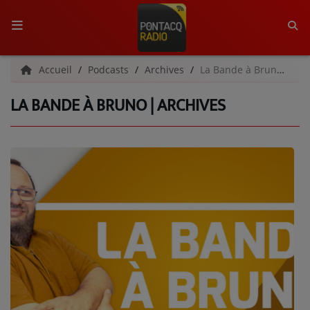
ACCUEIL
Accueil
Podcasts
Archives
La Bande à Bruno | Archives
LA BANDE À BRUNO | ARCHIVES
RADIO
QUI SOMMES-NOUS ?
L'ÉQUIPE
GRILLE DES PROGRAMMES
C'ÉTAIT QUOI CE TITRE ?
MÉDIAS
PODCASTS - SAISON 2026/2027