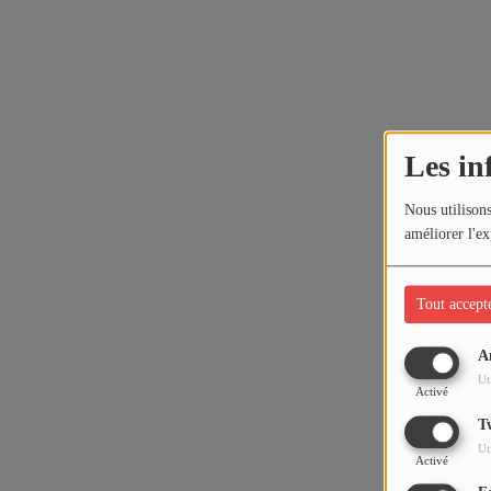
Les in
Nous utilisons
améliorer l'ex
Tout accept
A
Ut
Activé
T
Ut
Activé