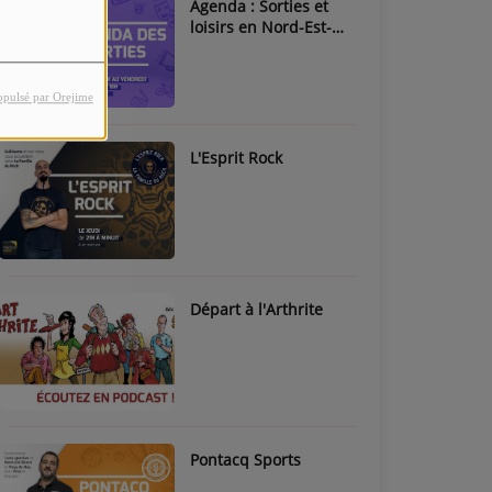
Agenda : Sorties et
loisirs en Nord-Est-
Béarn & Pays de Nay
opulsé par Orejime
L'Esprit Rock
Départ à l'Arthrite
Pontacq Sports