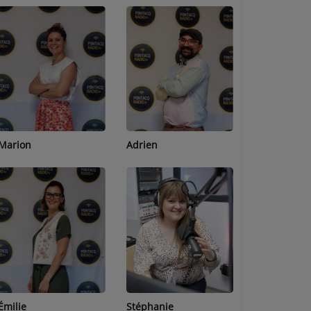
Adrien
Lucas
Bastien
Stéphanie
Jean-Michel
Céline