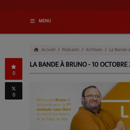
MENU
ACCUEIL
Accueil
Podcasts
Archives
La Bande 
RADIO
LA BANDE À BRUNO - 10 OCTOBRE
QUI SOMMES-NOUS ?
0
L'ÉQUIPE
GRILLE DES PROGRAMMES
0
C'ÉTAIT QUOI CE TITRE ?
MÉDIAS