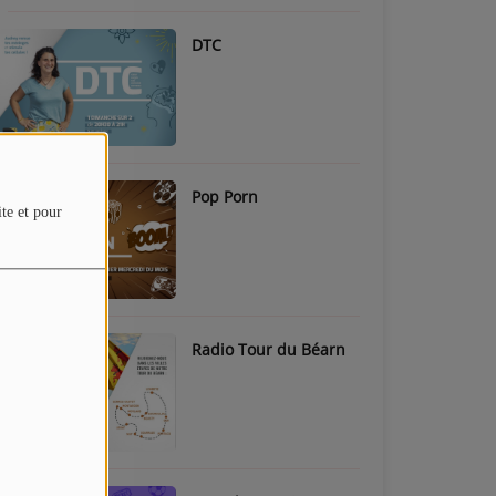
DTC
Pop Porn
ite et pour
Radio Tour du Béarn