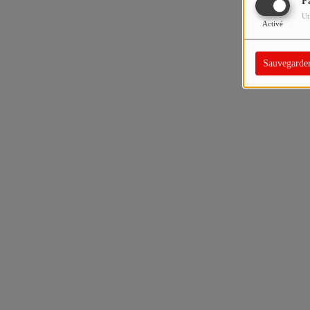
F
Ut
Activé
Sauvegarde