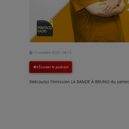
PODCASTS - SAISON 2026/2027
NOS PROGRAMMES COURTS
ARCHIVES - SAISONS PASSÉES
VOS ÉMISSIONS EN IMAGES
PHOTOS
10 octobre 2020 - 08:15
ANNONCEURS & ESPACE PRO
Écouter le podcast
VOTRE PUBLICITÉ SUR PONTACQ RADIO
Réécoutez l'émission LA BANDE À BRUNO du samedi
LOCATION DE STUDIOS
ÉDUCATION AUX MÉDIAS ET À
L'INFORMATION
EN QUOI ÇA CONSISTE ?
ÉCOUTEZ LES PRODUCTIONS