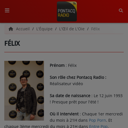
ACCUEIL
Accueil
L'Équipe
L'Œil de L'Oie
Félix
FÉLIX
RADIO
QUI SOMMES-NOUS ?
Prénom
: Félix
L'ÉQUIPE
Son rôle chez Pontacq Radio :
GRILLE DES PROGRAMMES
Réalisateur vidéo
C'ÉTAIT QUOI CE TITRE ?
Sa date de naissance
: Le 12 juin 1993
! Presque prêt pour l'été !
MÉDIAS
Où il intervient
: Chaque 1er mercredi
du mois à 21H dans
Pop Porn
. Et
PODCASTS - SAISON 2026/2027
chaque 3ème mercredi du mois à 21H dans
Entre Pop
.