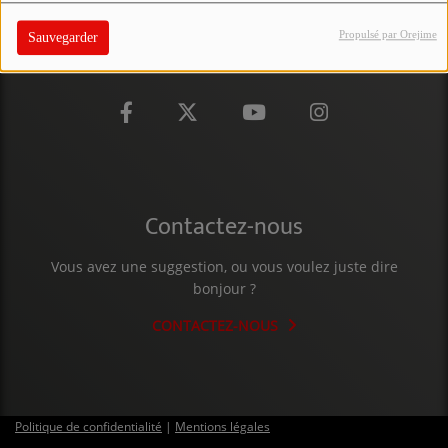
PARTICIPEZ
Propulsé par Orejime
Sauvegarder
JEUX CONCOURS
RECRUTEMENT
VENEZ DANS LE PUBLIC !
CRÉATIONS AUDIOVISUELLES
Contactez-nous
L'ŒIL DE L'OIE | PRÉSENTATION
Vous avez une suggestion, ou vous voulez juste dire
bonjour ?
VIDÉOS | L’ŒIL DE L'OIE
CONTACTEZ-NOUS
VIDÉOS | JEUX
PARTENAIRES
Politique de confidentialité
|
Mentions légales