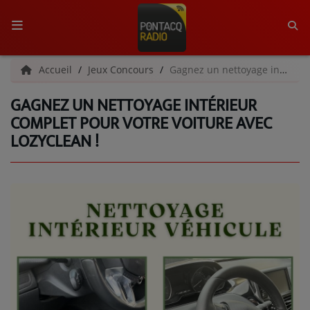
ACCUEIL
Accueil
Jeux Concours
Gagnez un nettoyage intérieur complet pour votre voiture avec LozyClean !
GAGNEZ UN NETTOYAGE INTÉRIEUR
RADIO
COMPLET POUR VOTRE VOITURE AVEC
LOZYCLEAN !
QUI SOMMES-NOUS ?
L'ÉQUIPE
GRILLE DES PROGRAMMES
C'ÉTAIT QUOI CE TITRE ?
MÉDIAS
PODCASTS - SAISON 2026/2027