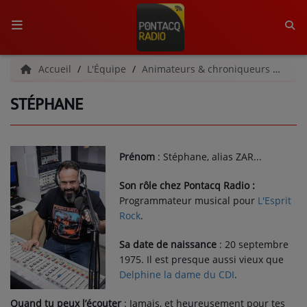
ACCUEIL
Accueil
L'Équipe
Animateurs & chroniqueurs
Sté
STÉPHANE
RADIO
QUI SOMMES-NOUS ?
Prénom
: Stéphane, alias ZAR...
L'ÉQUIPE
Son rôle chez Pontacq Radio :
GRILLE DES PROGRAMMES
Programmateur musical pour
L'Esprit
Rock
.
C'ÉTAIT QUOI CE TITRE ?
Sa date de naissance
: 20 septembre
1975. Il est presque aussi vieux que
MÉDIAS
Delphine la dame du CDI
.
PODCASTS - SAISON 2026/2027
Quand tu peux l’écouter
: Jamais, et heureusement pour tes