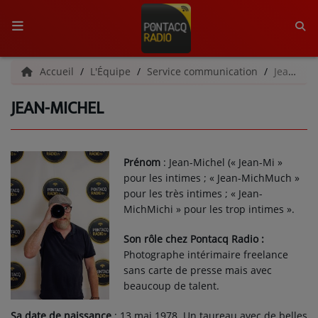
ACCUEIL
Accueil
L'Équipe
Service communication
Jean-Michel
JEAN-MICHEL
RADIO
QUI SOMMES-NOUS ?
Prénom
: Jean-Michel (« Jean-Mi »
L'ÉQUIPE
pour les intimes ; « Jean-MichMuch »
pour les très intimes ; « Jean-
GRILLE DES PROGRAMMES
MichMichi » pour les trop intimes ».
C'ÉTAIT QUOI CE TITRE ?
Son rôle chez Pontacq Radio :
Photographe intérimaire freelance
sans carte de presse mais avec
MÉDIAS
beaucoup de talent.
PODCASTS - SAISON 2026/2027
Sa date de naissance
: 13 mai 1978. Un taureau avec de belles