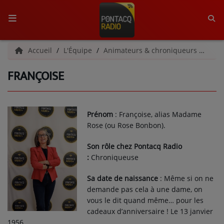
ACCUEIL
Accueil
L'Équipe
Animateurs & chroniqueurs
Fran
FRANÇOISE
RADIO
QUI SOMMES-NOUS ?
Prénom
: Françoise, alias Madame
L'ÉQUIPE
Rose (ou Rose Bonbon).
GRILLE DES PROGRAMMES
Son rôle chez Pontacq Radio
:
Chroniqueuse
C'ÉTAIT QUOI CE TITRE ?
Sa date de naissance
: Même si on ne
demande pas cela à une dame, on
MÉDIAS
vous le dit quand même… pour les
PODCASTS - SAISON 2026/2027
cadeaux d’anniversaire ! Le 13 janvier
1956.