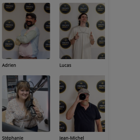
Adrien
Lucas
Bastien
Stéphanie
Jean-Michel
Céline