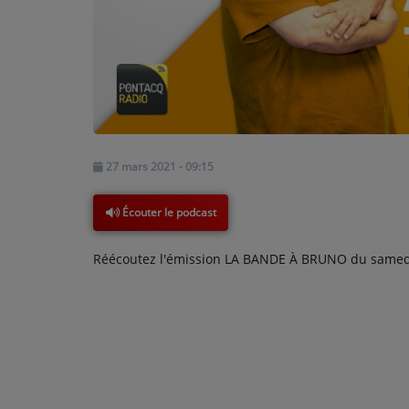
PODCASTS - SAISON 2026/2027
NOS PROGRAMMES COURTS
ARCHIVES - SAISONS PASSÉES
VOS ÉMISSIONS EN IMAGES
PHOTOS
27 mars 2021 - 09:15
ANNONCEURS & ESPACE PRO
Écouter le podcast
VOTRE PUBLICITÉ SUR PONTACQ RADIO
Réécoutez l'émission LA BANDE À BRUNO du samedi
LOCATION DE STUDIOS
ÉDUCATION AUX MÉDIAS ET À
L'INFORMATION
EN QUOI ÇA CONSISTE ?
ÉCOUTEZ LES PRODUCTIONS