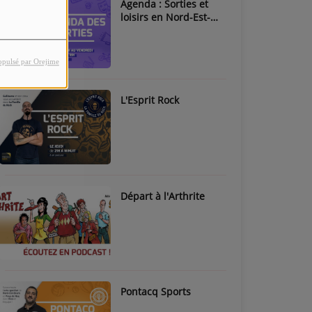
Agenda : Sorties et
loisirs en Nord-Est-
Béarn & Pays de Nay
opulsé par Orejime
L'Esprit Rock
Départ à l'Arthrite
Pontacq Sports