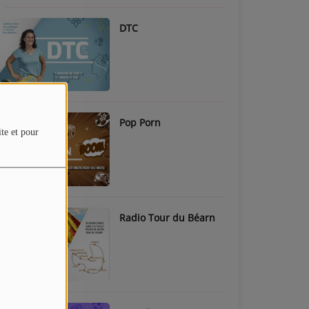
DTC
Pop Porn
ite et pour
Radio Tour du Béarn