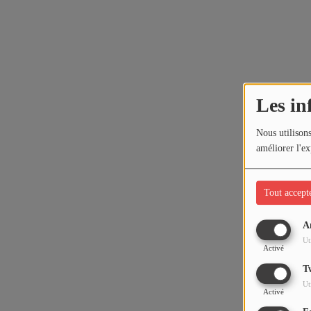
Les in
Nous utilisons
améliorer l'ex
Tout accept
A
Ut
Activé
T
Ut
Activé