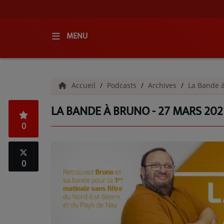
MENU
ACCUEIL
Accueil
Podcasts
Archives
La Bande 
RADIO
LA BANDE À BRUNO - 27 MARS 202
QUI SOMMES-NOUS ?
0
L'ÉQUIPE
GRILLE DES PROGRAMMES
0
C'ÉTAIT QUOI CE TITRE ?
MÉDIAS