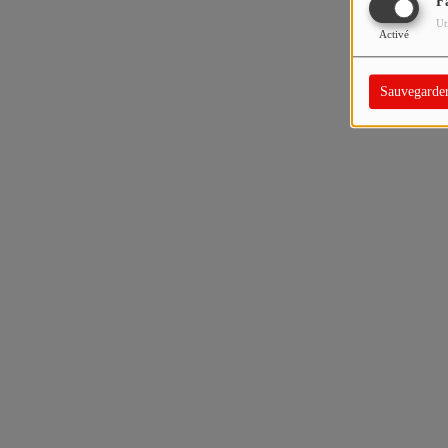
F
Ut
Activé
Sauvegarde