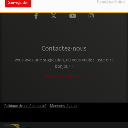
Propulsé par Orejime
Sauvegarder
PARTICIPEZ
JEUX CONCOURS
RECRUTEMENT
VENEZ DANS LE PUBLIC !
Contactez-nous
Vous avez une suggestion, ou vous voulez juste dire
CRÉATIONS AUDIOVISUELLES
bonjour ?
L'ŒIL DE L'OIE | PRÉSENTATION
CONTACTEZ-NOUS
VIDÉOS | L’ŒIL DE L'OIE
VIDÉOS | JEUX
Politique de confidentialité
|
Mentions légales
PARTENAIRES