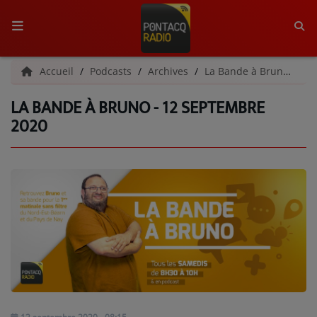
ACCUEIL
Accueil
Podcasts
Archives
La Bande à Bruno | Archives
LA BANDE À BRUNO - 12 SEPTEMBRE
RADIO
2020
QUI SOMMES-NOUS ?
L'ÉQUIPE
GRILLE DES PROGRAMMES
C'ÉTAIT QUOI CE TITRE ?
MÉDIAS
PODCASTS - SAISON 2026/2027