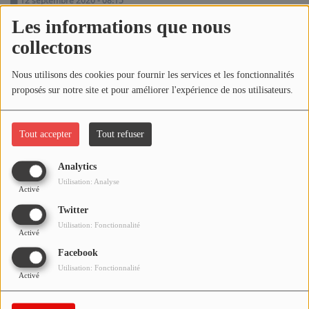
12 septembre 2020 - 08:15
NOS PROGRAMMES COURTS
Les informations que nous
ARCHIVES - SAISONS PASSÉES
collectons
Écouter le podcast
VOS ÉMISSIONS EN IMAGES
Nous utilisons des cookies pour fournir les services et les fonctionnalités
Télécharger le podcast
PHOTOS
proposés sur notre site et pour améliorer l'expérience de nos utilisateurs.
Réécoutez l'émission LA BANDE À BRUNO du samedi 12
ANNONCEURS & ESPACE PRO
septembre 2020 !
Tout accepter
Tout refuser
VOTRE PUBLICITÉ SUR PONTACQ RADIO
Analytics
Utilisation: Analyse
LOCATION DE STUDIOS
Activé
Twitter
Utilisation: Fonctionnalité
ÉDUCATION AUX MÉDIAS ET À
Activé
L'INFORMATION
Facebook
EN QUOI ÇA CONSISTE ?
Utilisation: Fonctionnalité
Activé
ÉCOUTEZ LES PRODUCTIONS