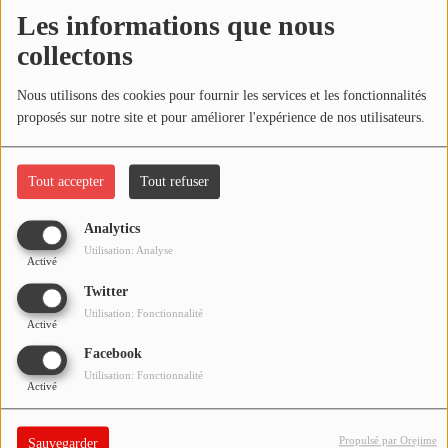
NOS PROGRAMMES COURTS
Les informations que nous
Écouter le podcast
collectons
ARCHIVES - SAISONS PASSÉES
VOS ÉMISSIONS EN IMAGES
Télécharger le podcast
Nous utilisons des cookies pour fournir les services et les fonctionnalités
proposés sur notre site et pour améliorer l'expérience de nos utilisateurs.
PHOTOS
Réécoutez l'émission LA BANDE À BRUNO du samedi 08 mai
2021 !
Tout accepter
Tout refuser
ANNONCEURS & ESPACE PRO
VOTRE PUBLICITÉ SUR PONTACQ RADIO
Analytics
Utilisation: Analyse
Activé
LOCATION DE STUDIOS
Twitter
Utilisation: Fonctionnalité
Activé
ÉDUCATION AUX MÉDIAS ET À
L'INFORMATION
Facebook
EN QUOI ÇA CONSISTE ?
Utilisation: Fonctionnalité
Activé
ÉCOUTEZ LES PRODUCTIONS
Propulsé par Orejime
Sauvegarder