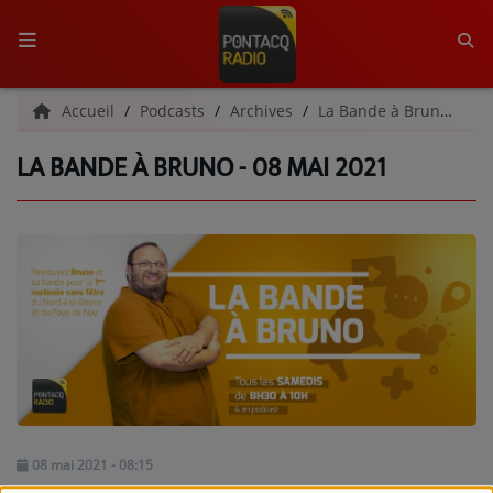
ACCUEIL
Accueil
Podcasts
Archives
La Bande à Bruno | Archives
LA BANDE À BRUNO - 08 MAI 2021
RADIO
QUI SOMMES-NOUS ?
L'ÉQUIPE
GRILLE DES PROGRAMMES
C'ÉTAIT QUOI CE TITRE ?
MÉDIAS
PODCASTS - SAISON 2026/2027
08 mai 2021 - 08:15