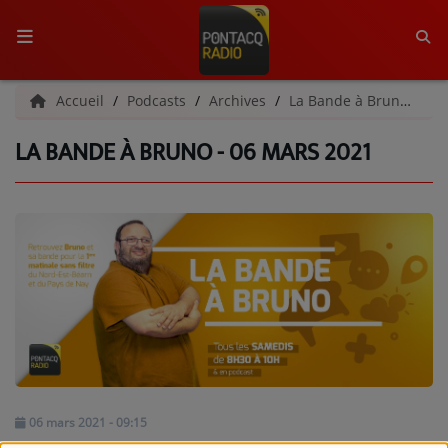
ACCUEIL
Accueil
Podcasts
Archives
La Bande à Bruno | Archives
LA BANDE À BRUNO - 06 MARS 2021
RADIO
QUI SOMMES-NOUS ?
L'ÉQUIPE
GRILLE DES PROGRAMMES
C'ÉTAIT QUOI CE TITRE ?
MÉDIAS
PODCASTS - SAISON 2026/2027
06 mars 2021 - 09:15