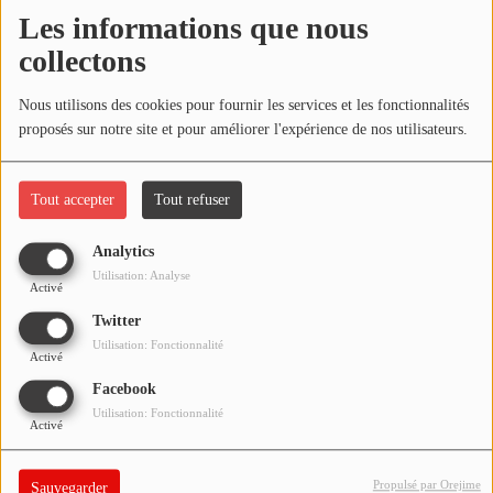
NOS PROGRAMMES COURTS
Les informations que nous
Écouter le podcast
collectons
ARCHIVES - SAISONS PASSÉES
VOS ÉMISSIONS EN IMAGES
Télécharger le podcast
Nous utilisons des cookies pour fournir les services et les fonctionnalités
proposés sur notre site et pour améliorer l'expérience de nos utilisateurs.
PHOTOS
Réécoutez l'émission LA BANDE À BRUNO du samedi 06 mars
2021 !
Tout accepter
Tout refuser
ANNONCEURS & ESPACE PRO
VOTRE PUBLICITÉ SUR PONTACQ RADIO
Analytics
Utilisation: Analyse
Activé
LOCATION DE STUDIOS
Twitter
Utilisation: Fonctionnalité
Activé
ÉDUCATION AUX MÉDIAS ET À
L'INFORMATION
Facebook
EN QUOI ÇA CONSISTE ?
Utilisation: Fonctionnalité
Activé
ÉCOUTEZ LES PRODUCTIONS
Propulsé par Orejime
Sauvegarder