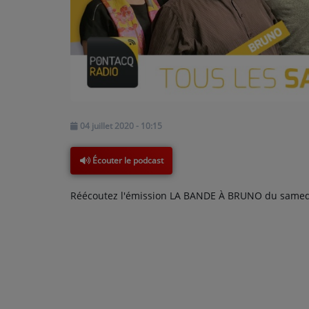
PODCASTS - SAISON 2026/2027
NOS PROGRAMMES COURTS
ARCHIVES - SAISONS PASSÉES
VOS ÉMISSIONS EN IMAGES
PHOTOS
04 juillet 2020 - 10:15
ANNONCEURS & ESPACE PRO
Écouter le podcast
VOTRE PUBLICITÉ SUR PONTACQ RADIO
Réécoutez l'émission LA BANDE À BRUNO du samedi 
LOCATION DE STUDIOS
ÉDUCATION AUX MÉDIAS ET À
L'INFORMATION
EN QUOI ÇA CONSISTE ?
ÉCOUTEZ LES PRODUCTIONS