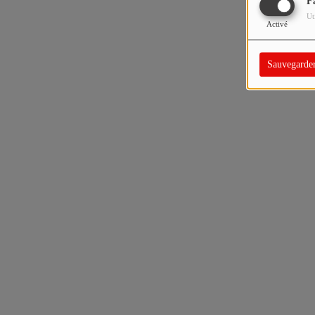
F
Ut
Activé
Sauvegarde