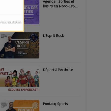
Agenda : Sorties et
loisirs en Nord-Est-
Béarn & Pays de Nay
opulsé par Orejime
L'Esprit Rock
Départ à l'Arthrite
Pontacq Sports