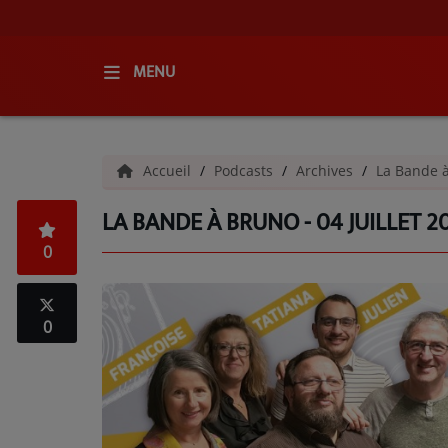
MENU
ACCUEIL
Accueil
Podcasts
Archives
La Bande 
RADIO
LA BANDE À BRUNO - 04 JUILLET 2
QUI SOMMES-NOUS ?
0
L'ÉQUIPE
GRILLE DES PROGRAMMES
0
C'ÉTAIT QUOI CE TITRE ?
MÉDIAS