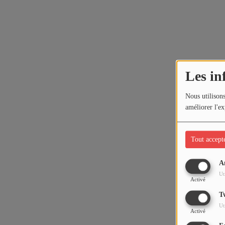
Les in
Nous utilisons
améliorer l'ex
Tout accept
A
Ut
Activé
T
Ut
Activé