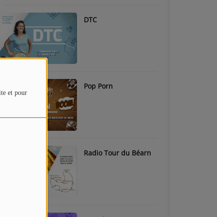
DTC
Pop Porn
ite et pour
Radio Tour du Béarn