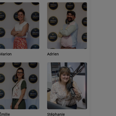
Adrien
Lucas
Bastien
Stéphanie
Jean-Michel
Céline