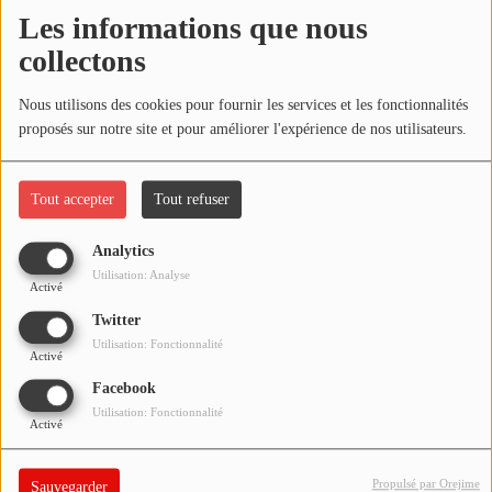
NOS PROGRAMMES COURTS
Les informations que nous
Écouter le podcast
collectons
ARCHIVES - SAISONS PASSÉES
VOS ÉMISSIONS EN IMAGES
Télécharger le podcast
Nous utilisons des cookies pour fournir les services et les fonctionnalités
proposés sur notre site et pour améliorer l'expérience de nos utilisateurs.
PHOTOS
Réécoutez l'émission LA BANDE À BRUNO du samedi 09
janvier 2021 !
Tout accepter
Tout refuser
ANNONCEURS & ESPACE PRO
VOTRE PUBLICITÉ SUR PONTACQ RADIO
Analytics
Utilisation: Analyse
Activé
LOCATION DE STUDIOS
Twitter
Utilisation: Fonctionnalité
Activé
ÉDUCATION AUX MÉDIAS ET À
L'INFORMATION
Facebook
EN QUOI ÇA CONSISTE ?
Utilisation: Fonctionnalité
Activé
ÉCOUTEZ LES PRODUCTIONS
Propulsé par Orejime
Sauvegarder