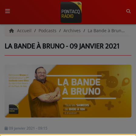
ACCUEIL
Accueil
Podcasts
Archives
La Bande à Bruno | Archives
LA BANDE À BRUNO - 09 JANVIER 2021
RADIO
QUI SOMMES-NOUS ?
L'ÉQUIPE
GRILLE DES PROGRAMMES
C'ÉTAIT QUOI CE TITRE ?
MÉDIAS
PODCASTS - SAISON 2026/2027
09 janvier 2021 - 09:15