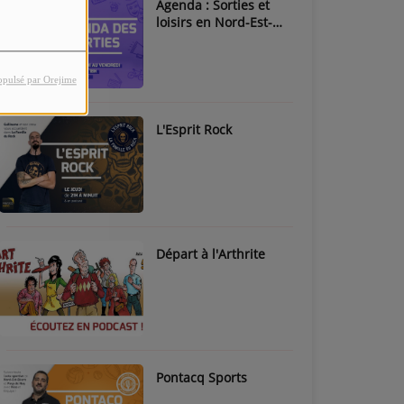
Agenda : Sorties et
loisirs en Nord-Est-
Béarn & Pays de Nay
opulsé par Orejime
L'Esprit Rock
Départ à l'Arthrite
Pontacq Sports