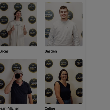
Lucas
Bastien
Pierre
Jean-Michel
Céline
Sophie