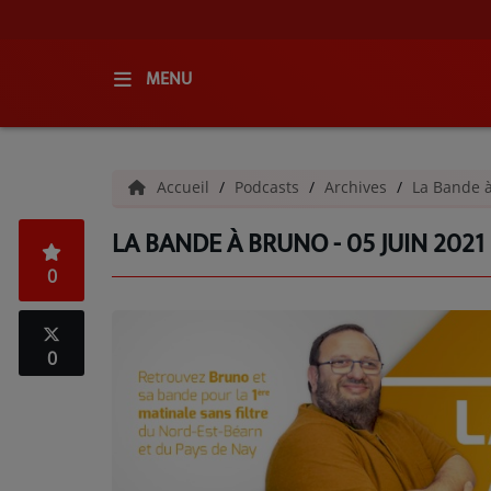
MENU
ACCUEIL
Accueil
Podcasts
Archives
La Bande 
RADIO
LA BANDE À BRUNO - 05 JUIN 2021
QUI SOMMES-NOUS ?
0
L'ÉQUIPE
GRILLE DES PROGRAMMES
0
C'ÉTAIT QUOI CE TITRE ?
MÉDIAS