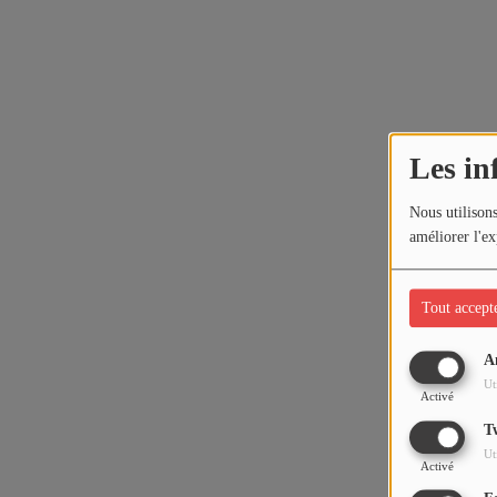
Les in
Nous utilisons
améliorer l'ex
Tout accept
A
Ut
Activé
T
Ut
Activé