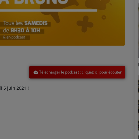
Marion
Adrien
Télécharger le podcast
5 juin 2021 !
Émilie
Stéphanie