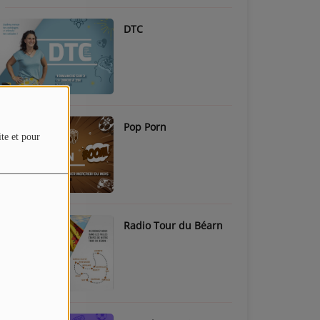
DTC
Pop Porn
ite et pour
Radio Tour du Béarn