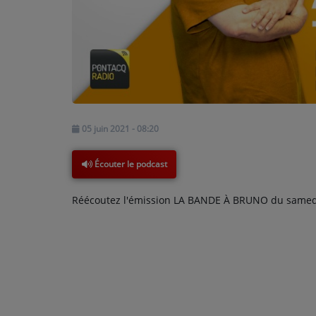
PODCASTS - SAISON 2026/2027
NOS PROGRAMMES COURTS
ARCHIVES - SAISONS PASSÉES
VOS ÉMISSIONS EN IMAGES
PHOTOS
05 juin 2021 - 08:20
ANNONCEURS & ESPACE PRO
Écouter le podcast
VOTRE PUBLICITÉ SUR PONTACQ RADIO
Réécoutez l'émission LA BANDE À BRUNO du samedi 
LOCATION DE STUDIOS
ÉDUCATION AUX MÉDIAS ET À
L'INFORMATION
EN QUOI ÇA CONSISTE ?
ÉCOUTEZ LES PRODUCTIONS