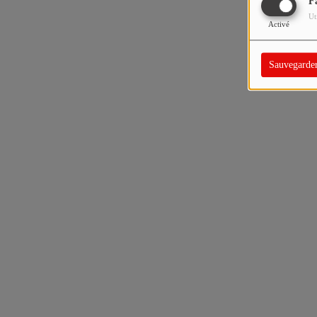
F
Ut
Activé
Sauvegarde