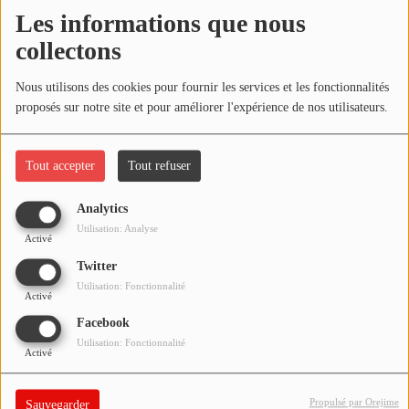
NOS PROGRAMMES COURTS
Les informations que nous
Écouter le podcast
collectons
ARCHIVES - SAISONS PASSÉES
VOS ÉMISSIONS EN IMAGES
Télécharger le podcast
Nous utilisons des cookies pour fournir les services et les fonctionnalités
proposés sur notre site et pour améliorer l'expérience de nos utilisateurs.
PHOTOS
Réécoutez l'émission LA BANDE À BRUNO du samedi 1er mai
2021 !
Tout accepter
Tout refuser
ANNONCEURS & ESPACE PRO
VOTRE PUBLICITÉ SUR PONTACQ RADIO
Analytics
Utilisation: Analyse
Activé
LOCATION DE STUDIOS
Twitter
Utilisation: Fonctionnalité
Activé
ÉDUCATION AUX MÉDIAS ET À
L'INFORMATION
Facebook
EN QUOI ÇA CONSISTE ?
Utilisation: Fonctionnalité
Activé
ÉCOUTEZ LES PRODUCTIONS
Propulsé par Orejime
Sauvegarder