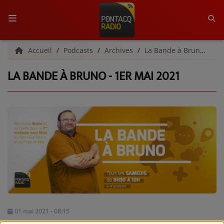
ACCUEIL
Accueil
Podcasts
Archives
La Bande à Bruno | Archives
LA BANDE À BRUNO - 1ER MAI 2021
RADIO
QUI SOMMES-NOUS ?
L'ÉQUIPE
GRILLE DES PROGRAMMES
C'ÉTAIT QUOI CE TITRE ?
MÉDIAS
PODCASTS - SAISON 2026/2027
01 mai 2021 - 08:15