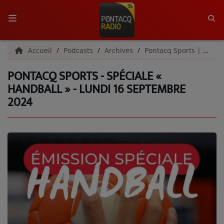
ACCUEIL
Accueil
Podcasts
Archives
Pontacq Sports | Archives
PONTACQ SPORTS - SPÉCIALE «
RADIO
HANDBALL » - LUNDI 16 SEPTEMBRE
2024
QUI SOMMES-NOUS ?
L'ÉQUIPE
GRILLE DES PROGRAMMES
C'ÉTAIT QUOI CE TITRE ?
MÉDIAS
PODCASTS - SAISON 2026/2027