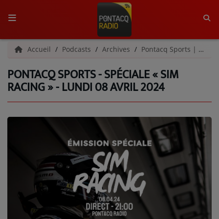
ACCUEIL
Accueil
Podcasts
Archives
Pontacq Sports | Archives
PONTACQ SPORTS - SPÉCIALE « SIM
RADIO
RACING » - LUNDI 08 AVRIL 2024
QUI SOMMES-NOUS ?
L'ÉQUIPE
GRILLE DES PROGRAMMES
C'ÉTAIT QUOI CE TITRE ?
MÉDIAS
PODCASTS - SAISON 2026/2027