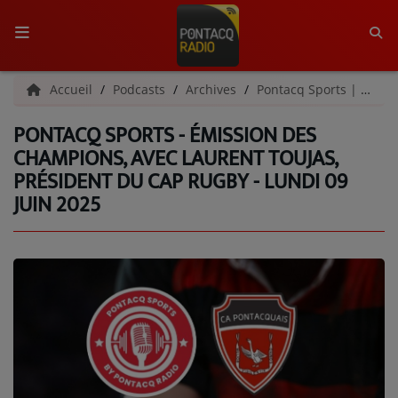
ACCUEIL
Accueil
Podcasts
Archives
Pontacq Sports | Archives
PONTACQ SPORTS - ÉMISSION DES
RADIO
CHAMPIONS, AVEC LAURENT TOUJAS,
PRÉSIDENT DU CAP RUGBY - LUNDI 09
QUI SOMMES-NOUS ?
JUIN 2025
L'ÉQUIPE
GRILLE DES PROGRAMMES
C'ÉTAIT QUOI CE TITRE ?
MÉDIAS
PODCASTS - SAISON 2026/2027