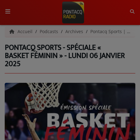
ACCUEIL
Accueil
Podcasts
Archives
Pontacq Sports | Archives
PONTACQ SPORTS - SPÉCIALE «
RADIO
BASKET FÉMININ » - LUNDI 06 JANVIER
2025
QUI SOMMES-NOUS ?
L'ÉQUIPE
GRILLE DES PROGRAMMES
C'ÉTAIT QUOI CE TITRE ?
MÉDIAS
PODCASTS - SAISON 2026/2027