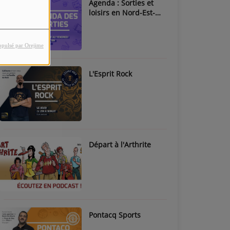
Agenda : Sorties et
loisirs en Nord-Est-
Béarn & Pays de Nay
opulsé par Orejime
L'Esprit Rock
Départ à l'Arthrite
Pontacq Sports