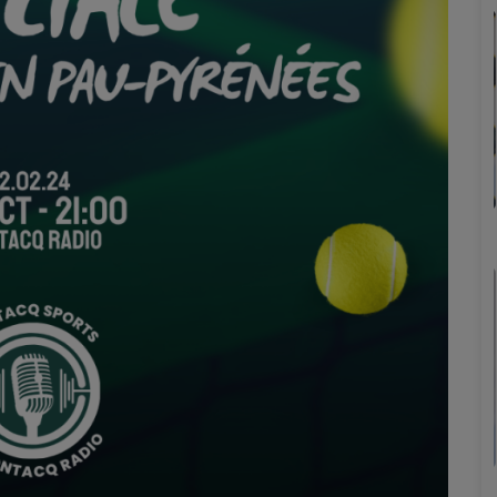
Marion
Émilie