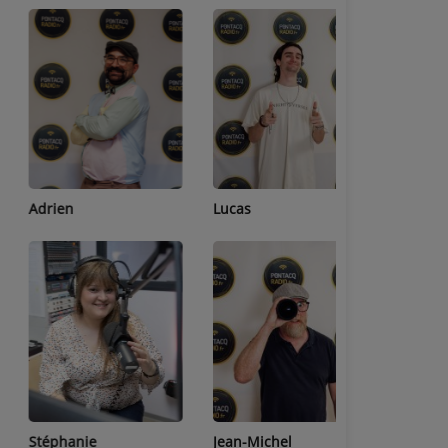
Adrien
Lucas
Bastien
Stéphanie
Jean-Michel
Céline