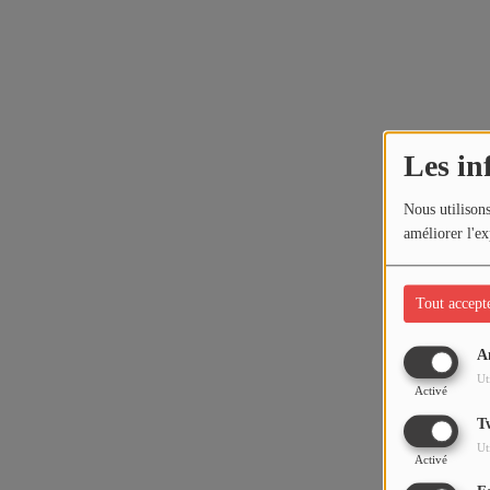
Les in
Nous utilisons
améliorer l'ex
Tout accept
A
Ut
Activé
T
Ut
Activé