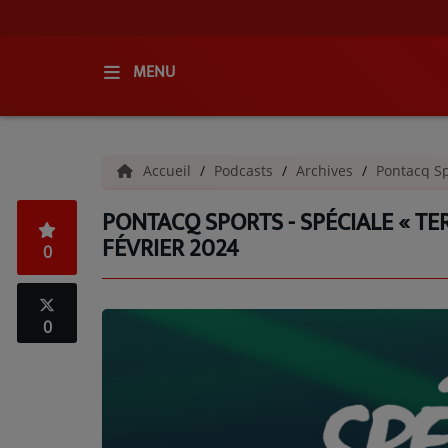
MENU
ACCUEIL
Accueil
Podcasts
Archives
Pontacq Sp
RADIO
PONTACQ SPORTS - SPÉCIALE « TE
QUI SOMMES-NOUS ?
FÉVRIER 2024
0
L'ÉQUIPE
GRILLE DES PROGRAMMES
0
C'ÉTAIT QUOI CE TITRE ?
MÉDIAS