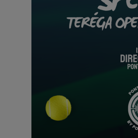
PODCASTS - SAISON 2026/2027
NOS PROGRAMMES COURTS
ARCHIVES - SAISONS PASSÉES
VOS ÉMISSIONS EN IMAGES
PHOTOS
ANNONCEURS & ESPACE PRO
VOTRE PUBLICITÉ SUR PONTACQ RADIO
LOCATION DE STUDIOS
ÉDUCATION AUX MÉDIAS ET À
L'INFORMATION
EN QUOI ÇA CONSISTE ?
ÉCOUTEZ LES PRODUCTIONS