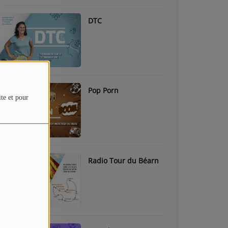
DTC
Pop Porn
ite et pour
Radio Tour du Béarn