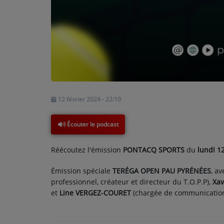
PARTICIPEZ
JEUX CONCOURS
RECRUTEMENT
VENEZ DANS LE PUBLIC !
12 février 2024 - 22:10
CRÉATIONS AUDIOVISUELLES
Écouter le podcast
L'ŒIL DE L'OIE | PRÉSENTATION
Réécoutez l'émission
PONTACQ SPORTS
du
lundi 12
VIDÉOS | L’ŒIL DE L'OIE
Émission spéciale
TERÉGA OPEN PAU PYRÉNÉES
, av
VIDÉOS | JEUX
professionnel, créateur et directeur du T.O.P.P),
Xa
et
Line VERGEZ-COURET
(chargée de communication 
PARTENAIRES