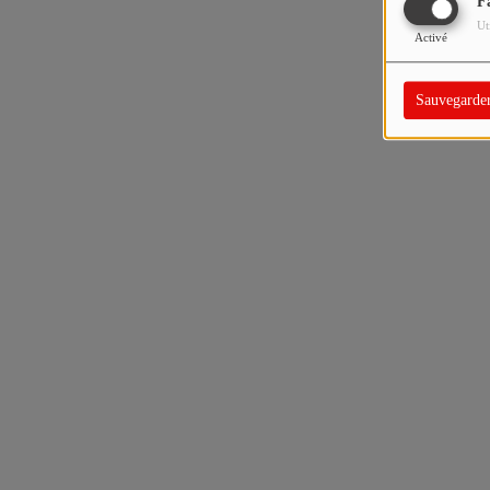
F
Ut
Activé
Sauvegarde