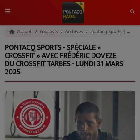
ACCUEIL
Accueil
Podcasts
Archives
Pontacq Sports | Archives
PONTACQ SPORTS - SPÉCIALE «
RADIO
CROSSFIT » AVEC FRÉDÉRIC DOVEZE
DU CROSSFIT TARBES - LUNDI 31 MARS
QUI SOMMES-NOUS ?
2025
L'ÉQUIPE
GRILLE DES PROGRAMMES
C'ÉTAIT QUOI CE TITRE ?
MÉDIAS
PODCASTS - SAISON 2026/2027