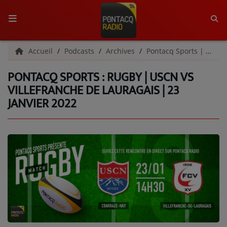
ACCUEIL
Accueil
Podcasts
Archives
Pontacq Sports | Archives
PONTACQ SPORTS : RUGBY | USCN VS
RADIO
VILLEFRANCHE DE LAURAGAIS | 23
JANVIER 2022
QUI SOMMES-NOUS ?
L'ÉQUIPE
GRILLE DES PROGRAMMES
C'ÉTAIT QUOI CE TITRE ?
MÉDIAS
PODCASTS - SAISON 2026/2027