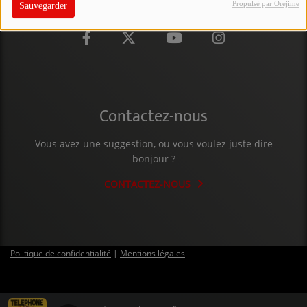
Propulsé par Orejime
Sauvegarder
PARTICIPEZ
JEUX CONCOURS
RECRUTEMENT
VENEZ DANS LE PUBLIC !
Contactez-nous
Vous avez une suggestion, ou vous voulez juste dire
CRÉATIONS AUDIOVISUELLES
bonjour ?
L'ŒIL DE L'OIE | PRÉSENTATION
CONTACTEZ-NOUS
VIDÉOS | L’ŒIL DE L'OIE
VIDÉOS | JEUX
Politique de confidentialité
|
Mentions légales
PARTENAIRES