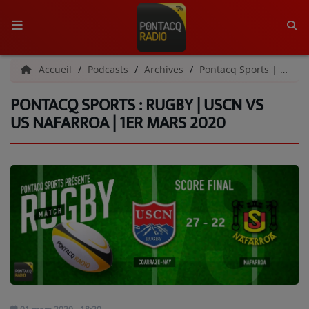
ACCUEIL
Accueil
Podcasts
Archives
Pontacq Sports | Archives
PONTACQ SPORTS : RUGBY | USCN VS
RADIO
US NAFARROA | 1ER MARS 2020
QUI SOMMES-NOUS ?
L'ÉQUIPE
GRILLE DES PROGRAMMES
C'ÉTAIT QUOI CE TITRE ?
MÉDIAS
PODCASTS - SAISON 2026/2027