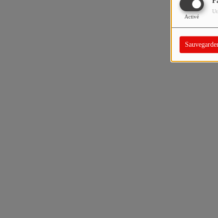
F
Ut
Activé
Sauvegarde