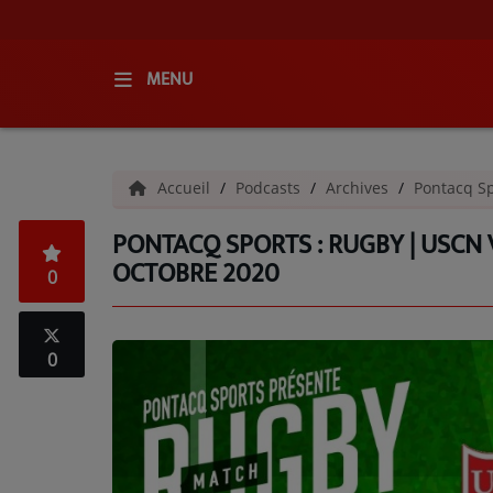
MENU
ACCUEIL
Accueil
Podcasts
Archives
Pontacq Sp
RADIO
PONTACQ SPORTS : RUGBY | USCN 
QUI SOMMES-NOUS ?
OCTOBRE 2020
0
L'ÉQUIPE
GRILLE DES PROGRAMMES
0
C'ÉTAIT QUOI CE TITRE ?
MÉDIAS