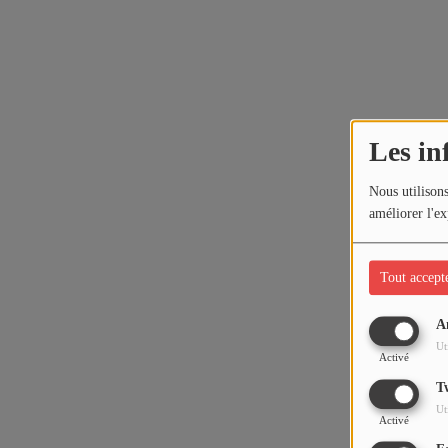
Les in
Nous utilisons
améliorer l'ex
Tout accept
A
Ut
Activé
T
Ut
Activé