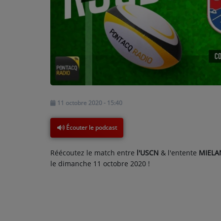
PODCASTS - SAISON 2026/2027
NOS PROGRAMMES COURTS
ARCHIVES - SAISONS PASSÉES
VOS ÉMISSIONS EN IMAGES
PHOTOS
11 octobre 2020 - 15:40
ANNONCEURS & ESPACE PRO
VOTRE PUBLICITÉ SUR PONTACQ RADIO
Écouter le podcast
LOCATION DE STUDIOS
Réécoutez le match entre
l'USCN
& l'entente
MIELA
le dimanche 11 octobre 2020 !
ÉDUCATION AUX MÉDIAS ET À
L'INFORMATION
EN QUOI ÇA CONSISTE ?
ÉCOUTEZ LES PRODUCTIONS