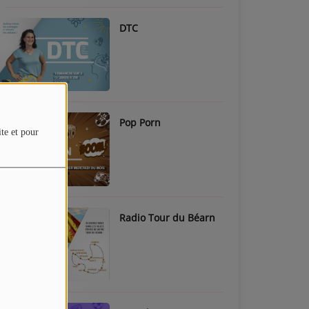
DTC
Pop Porn
ite et pour
Radio Tour du Béarn