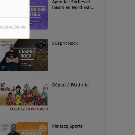
Agenda : Sorties et
loisirs en Nord-Est-
Béarn & Pays de Nay
opulsé par Orejime
L'Esprit Rock
Départ à l'Arthrite
Pontacq Sports