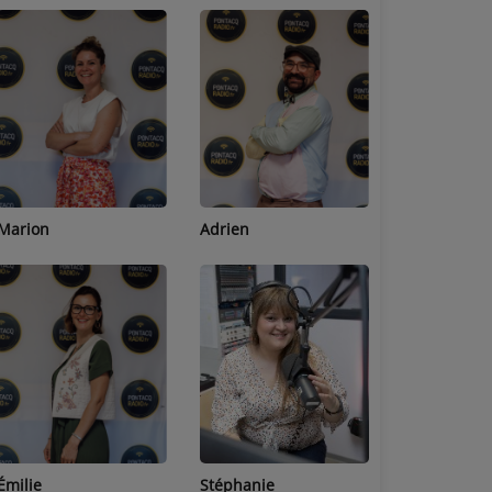
Adrien
Lucas
Bastien
Stéphanie
Jean-Michel
Céline