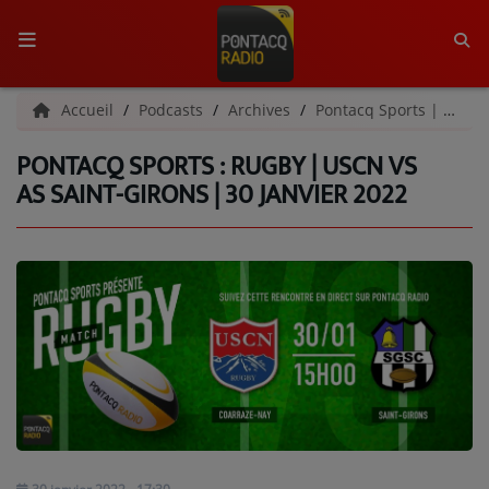
ACCUEIL
Accueil
Podcasts
Archives
Pontacq Sports | Archives
PONTACQ SPORTS : RUGBY | USCN VS
RADIO
AS SAINT-GIRONS | 30 JANVIER 2022
QUI SOMMES-NOUS ?
L'ÉQUIPE
GRILLE DES PROGRAMMES
C'ÉTAIT QUOI CE TITRE ?
MÉDIAS
PODCASTS - SAISON 2026/2027