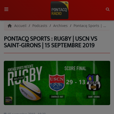
ACCUEIL
Accueil
Podcasts
Archives
Pontacq Sports | Archives
PONTACQ SPORTS : RUGBY | USCN VS
RADIO
SAINT-GIRONS | 15 SEPTEMBRE 2019
QUI SOMMES-NOUS ?
L'ÉQUIPE
GRILLE DES PROGRAMMES
C'ÉTAIT QUOI CE TITRE ?
MÉDIAS
PODCASTS - SAISON 2026/2027