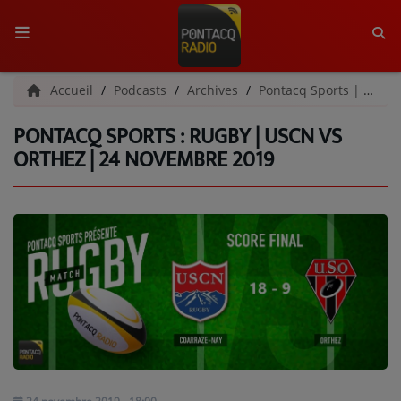
ACCUEIL
Accueil
Podcasts
Archives
Pontacq Sports | Archives
PONTACQ SPORTS : RUGBY | USCN VS
RADIO
ORTHEZ | 24 NOVEMBRE 2019
QUI SOMMES-NOUS ?
L'ÉQUIPE
GRILLE DES PROGRAMMES
C'ÉTAIT QUOI CE TITRE ?
MÉDIAS
PODCASTS - SAISON 2026/2027