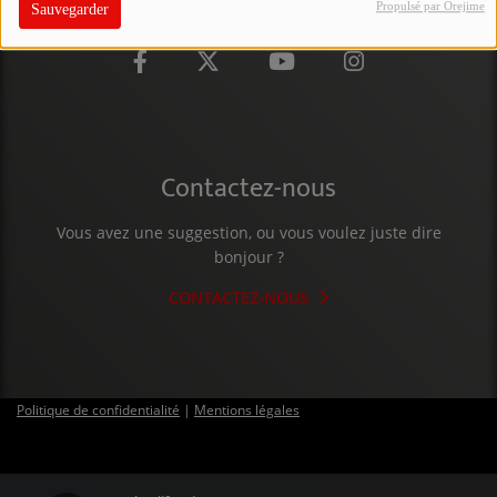
Propulsé par Orejime
Sauvegarder
PARTICIPEZ
JEUX CONCOURS
RECRUTEMENT
VENEZ DANS LE PUBLIC !
Contactez-nous
Vous avez une suggestion, ou vous voulez juste dire
CRÉATIONS AUDIOVISUELLES
bonjour ?
L'ŒIL DE L'OIE | PRÉSENTATION
CONTACTEZ-NOUS
VIDÉOS | L’ŒIL DE L'OIE
VIDÉOS | JEUX
Politique de confidentialité
|
Mentions légales
PARTENAIRES